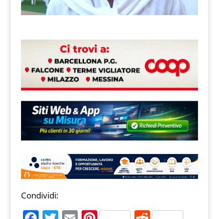
Condividi:
F
T
E
Pi
R