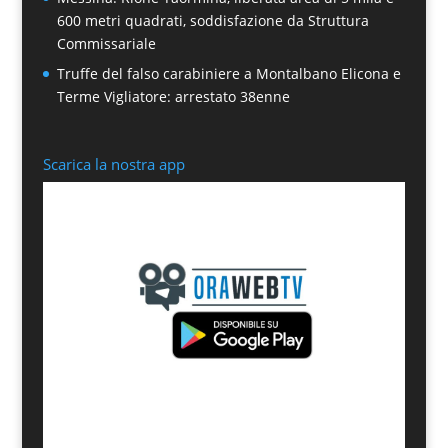
600 metri quadrati, soddisfazione da Struttura
Commissariale
Truffe del falso carabiniere a Montalbano Elicona e
Terme Vigliatore: arrestato 38enne
Scarica la nostra app