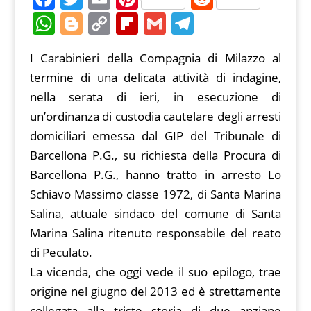
a
w
m
nt
e
W
Bl
C
Fl
G
T
c
itt
ai
er
d
h
o
o
ip
m
el
I Carabinieri della Compagnia di Milazzo al
e
er
l
e
di
at
g
p
b
ai
e
termine di una delicata attività di indagine,
b
st
t
s
g
y
o
l
gr
nella serata di ieri, in esecuzione di
o
A
er
Li
ar
a
un’ordinanza di custodia cautelare degli arresti
o
p
n
d
m
domiciliari emessa dal GIP del Tribunale di
k
p
k
Barcellona P.G., su richiesta della Procura di
Barcellona P.G., hanno tratto in arresto Lo
Schiavo Massimo classe 1972, di Santa Marina
Salina, attuale sindaco del comune di Santa
Marina Salina ritenuto responsabile del reato
di Peculato.
La vicenda, che oggi vede il suo epilogo, trae
origine nel giugno del 2013 ed è strettamente
collegata alla triste storia di due anziane