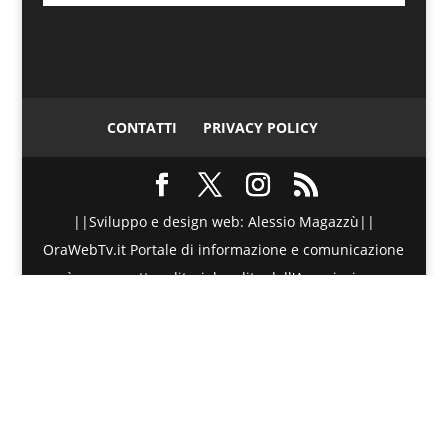
CONTATTI
PRIVACY POLICY
||Sviluppo e design web: Alessio Magazzù||
OraWebTv.it Portale di informazione e comunicazione
è un progetto editoriale edito dall'Associazione
Telematica di Promozione Sociale - Via Spinesante 4,
CAP 98051 - Barcellona PG (ME) - P.I./C.F. :
90018980830 - Testata giornalistica iscritta presso il
Tribunale di Barcellona P.G. (ME) al numero di
Registro Stampa 20/2015 dal 27 Maggio 2015