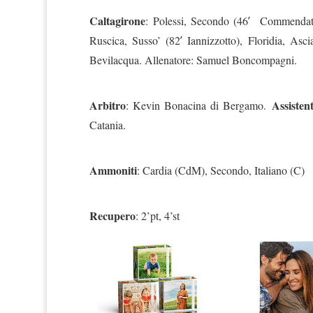
Caltagirone
: Polessi, Secondo (46′ Commendator
Ruscica, Susso’ (82′ Iannizzotto), Floridia, Asc
Bevilacqua. Allenatore: Samuel Boncompagni.
Arbitro
Assistent
: Kevin Bonacina di Bergamo.
Catania.
Ammoniti
: Cardia (CdM), Secondo, Italiano (C)
Recupero
: 2’pt, 4’st