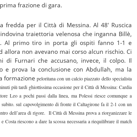
a prima frazione di gara.
ia fredda per il Città di Messina. Al 48′ Ruscica
indovina traiettoria velenosa che inganna Billè,
 Al primo tiro in porta gli ospiti fanno 1-1 e
ad allora non avevano mai corso alcun rischio. Ci
i di Furnari che accusano, invece, il colpo. Il
io e prova la conclusione con Abdullah, ma la
 la formazione
peloritana con un calcio piazzato dello specialista
inuti più tardi ghiottissima occasione per il Città di Messina: Cardia
vatore Leo a pochi passi dalla linea, ma Polessi riesce comunque a
l subito. sul capovolgimento di fronte il Caltagirone fa il 2-1 con un
ntro dell’area di rigore. Il Città di Messina prova a riorganizzare le
 e Costa riescono a dare la scossa necessaria a riequilibrare il match