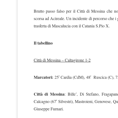
Brutto passo falso per il Città di Messina che no
scorsa ad Acireale. Un incidente di percorso che i g
trasferta di Mascalucia con il Catania S.Pio X.
Il tabellino
Città di Messina – Caltagirone 1-2
Marcatori:
25′ Cardia (CdM), 48′ Ruscica (C), 7
Città di Messina
: Bille’, Di Stefano, Fragapa
Calcagno (67′ Silvestri), Mastroieni, Genovese, Qu
Giuseppe Furnari.