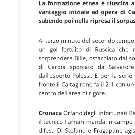
La formazione etnea è riuscita a 
c
itt
ai
er
d
vantaggio iniziale ad opera di Ca
e
er
l
e
di
subendo poi nella ripresa il sorpa
b
st
t
o
Al terzo minuto del secondo tempo 
o
un gol fortuito di Ruscica che 
k
sorprendere Billè, ostacolato dal sol
di Cardia sporcato da Salvatore
dall’esperto Polessi. E per la serie
fronte il Caltagirone fa il 2-1 con u
centro dell’area di rigore.
Cronaca
Orfano degli infortunati R
il tecnico Furnari manda in campo il 
difesa Di Stefano e Fragapane agi