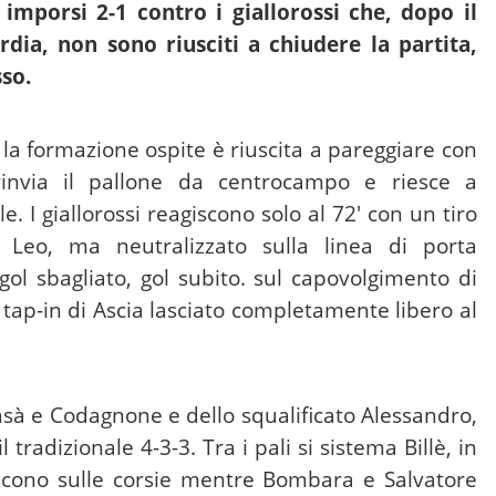
imporsi 2-1 contro i giallorossi che, dopo il
at
g
p
b
ai
e
rdia, non sono riusciti a chiudere la partita,
s
g
y
o
l
gr
sso.
A
er
Li
ar
a
p
n
d
m
la formazione ospite è riuscita a pareggiare con
p
k
rinvia il pallone da centrocampo e riesce a
e. I giallorossi reagiscono solo al 72′ con un tiro
 Leo, ma neutralizzato sulla linea di porta
 gol sbagliato, gol subito. sul capovolgimento di
n tap-in di Ascia lasciato completamente libero al
asà e Codagnone e dello squalificato Alessandro,
tradizionale 4-3-3. Tra i pali si sistema Billè, in
scono sulle corsie mentre Bombara e Salvatore