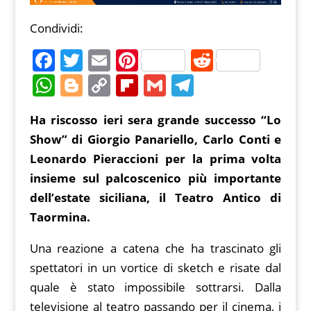
Condividi:
F
T
E
Pi
R
a
w
m
nt
e
W
Bl
C
Fl
G
T
c
itt
ai
er
d
h
o
o
ip
m
el
Ha riscosso ieri sera grande successo “Lo
e
er
l
e
di
at
g
p
b
ai
e
Show” di Giorgio Panariello, Carlo Conti e
b
st
t
s
g
y
o
l
gr
Leonardo Pieraccioni per la prima volta
o
A
er
Li
ar
a
insieme sul palcoscenico più importante
o
p
n
d
m
dell’estate siciliana, il Teatro Antico di
k
p
k
Taormina.
Una reazione a catena che ha trascinato gli
spettatori in un vortice di sketch e risate dal
quale è stato impossibile sottrarsi. Dalla
televisione al teatro passando per il cinema, i