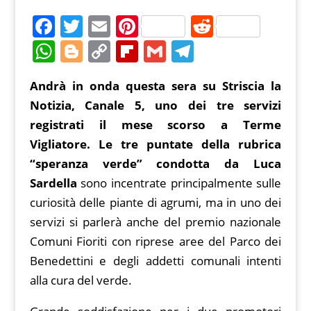
F
T
E
Pi
R
a
w
m
nt
e
W
Bl
C
Fl
G
T
c
itt
ai
er
d
h
o
o
ip
m
el
Andrà in onda questa sera su Striscia la
e
er
l
e
di
at
g
p
b
ai
e
Notizia, Canale 5, uno dei tre servizi
b
st
t
s
g
y
o
l
gr
registrati il mese scorso a Terme
o
A
er
Li
ar
a
Vigliatore. Le tre puntate della rubrica
o
p
n
d
m
“speranza verde” condotta da Luca
k
p
k
Sardella
sono incentrate principalmente sulle
curiosità delle piante di agrumi, ma in uno dei
servizi si parlerà anche del premio nazionale
Comuni Fioriti con riprese aree del Parco dei
Benedettini e degli addetti comunali intenti
alla cura del verde.