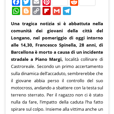
F
T
E
Pi
R
a
w
m
nt
e
W
Bl
C
Fl
G
T
c
itt
ai
er
d
h
o
o
ip
m
el
Una tragica notizia si è abbattuta nella
e
er
l
e
di
at
g
p
b
ai
e
comunità dei giovani della città del
b
st
t
s
g
y
o
l
gr
Longano, nel pomeriggio di oggi intorno
o
A
er
Li
ar
a
alle 14,30, Francesco Spinella, 28 anni, di
o
p
n
d
m
Barcellona è morto a causa di un incidente
k
p
k
stradale a Piano Margi,
località collinare di
Castroreale. Secondo un primo accertamento
sulla dinamica dell’accaduto, sembrerebbe che
il giovane abbia perso il controllo del suo
motocross, andando a sbattere con la testa sul
terreno sterrato. Per il ragazzo non ci è stato
nulla da fare, l’impatto della caduta l’ha fatto
spirare sul colpo. Insieme alla vittima anche un