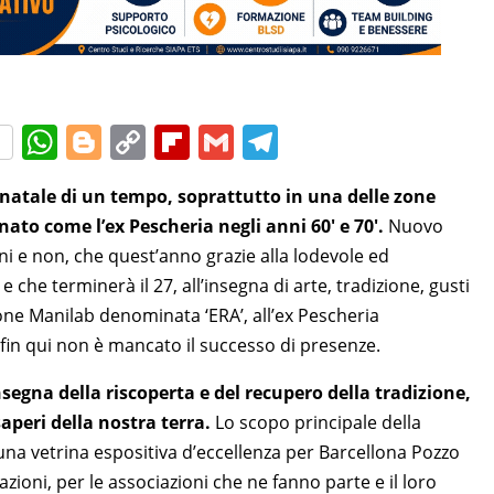
W
Bl
C
Fl
G
T
h
o
o
ip
m
el
i natale di un tempo, soprattutto in una delle zone
at
g
p
b
ai
e
ato come l’ex Pescheria negli anni 60′ e 70′.
Nuovo
s
g
y
o
l
gr
ani e non, che quest’anno grazie alla lodevole ed
A
er
Li
ar
a
 e che terminerà il 27, all’insegna di arte, tradizione, gusti
p
n
d
m
one Manilab denominata ‘ERA’, all’ex Pescheria
p
k
 fin qui non è mancato il successo di presenze.
nsegna della riscoperta e del recupero della tradizione,
saperi della nostra terra.
Lo scopo principale della
na vetrina espositiva d’eccellenza per Barcellona Pozzo
reazioni, per le associazioni che ne fanno parte e il loro