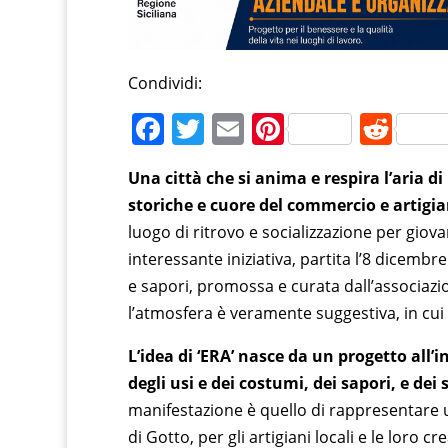
Condividi:
F
T
E
Pi
R
a
w
m
nt
e
Una città che si anima e respira l’aria d
c
itt
ai
er
d
storiche e cuore del commercio e artigian
e
er
l
e
di
luogo di ritrovo e socializzazione per giov
b
st
t
interessante iniziativa, partita l’8 dicembre
o
e sapori, promossa e curata dall’associazi
o
l’atmosfera è veramente suggestiva, in cui
k
L’idea di ‘ERA’ nasce da un progetto all’i
degli usi e dei costumi, dei sapori, e dei 
manifestazione è quello di rappresentare u
di Gotto, per gli artigiani locali e le loro c