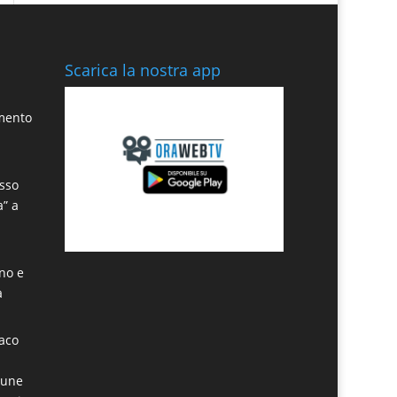
Scarica la nostra app
amento
sso
a” a
ino e
a
daco
mune