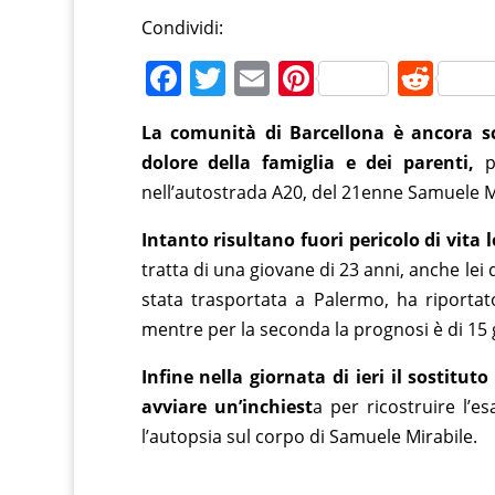
Condividi:
F
T
E
Pi
R
a
w
m
nt
e
La comunità di Barcellona è ancora sc
c
itt
ai
er
d
dolore della famiglia e dei parenti,
p
e
er
l
e
di
nell’autostrada A20, del 21enne Samuele M
b
st
t
Intanto risultano fuori pericolo di vita
o
tratta di una giovane di 23 anni, anche lei
o
stata trasportata a Palermo, ha riportat
k
mentre per la seconda la prognosi è di 15 g
Infine nella giornata di ieri il sostitut
avviare un’inchiest
a per ricostruire l’e
l’autopsia sul corpo di Samuele Mirabile.