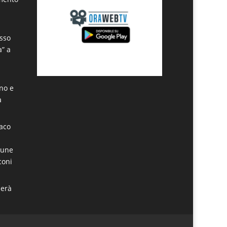
sso
a” a
ino e
a
daco
mune
coni
derà