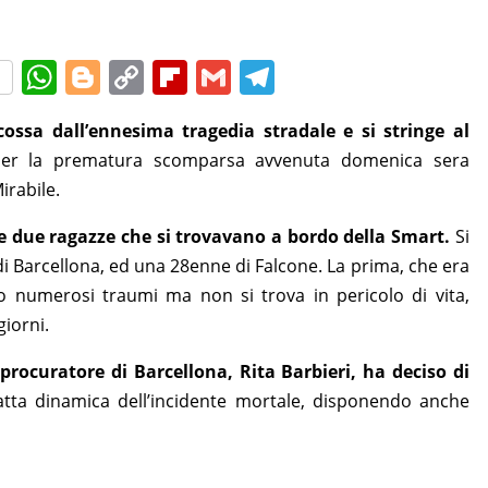
W
Bl
C
Fl
G
T
h
o
o
ip
m
el
ossa dall’ennesima tragedia stradale e si stringe al
at
g
p
b
ai
e
er la prematura scomparsa avvenuta domenica sera
s
g
y
o
l
gr
irabile.
A
er
Li
ar
a
 le due ragazze che si trovavano a bordo della Smart.
Si
p
n
d
m
 di Barcellona, ed una 28enne di Falcone. La prima, che era
p
k
o numerosi traumi ma non si trova in pericolo di vita,
iorni.
o procuratore di Barcellona, Rita Barbieri, ha deciso di
satta dinamica dell’incidente mortale, disponendo anche