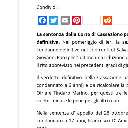
Condividi:
F
T
E
Pi
R
a
w
m
nt
e
La sentenza della Corte di Cassazione pe
c
itt
ai
er
d
definitiva.
Nel pomeriggio di ieri, la s
e
er
l
e
di
condanne definitive nei confronti di Sal
b
st
t
Giovanni Rao (per l’ ultimo una riduzione d
o
il rito abbreviato nei precedenti gradi di gi
o
Il verdetto definitivo della Cassazione 
k
condannato a 6 anni) e da ricalcolare la 
Ofria e Tindaro Marino, per questi tre l
rideterminare le pene per gli altri reati.
Nella sentenza d’ appello del 28 ottobr
condannato a 17 anni, Francesco D’ Ami