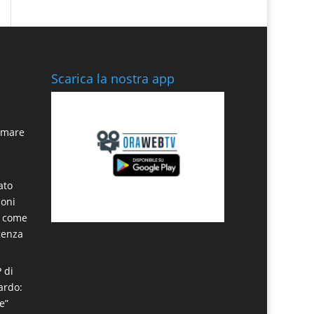
Scarica la nostra app
n mare
ato
noni
a come
genza
P di
ardo:
e”