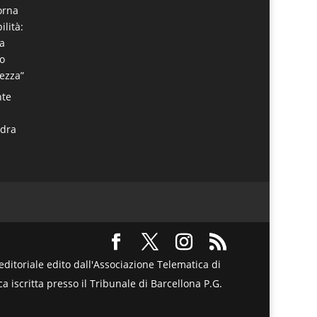
torna
ilità:
ta
o
rezza”
nte
adra
itoriale edito dall'Associazione Telematica di
a iscritta presso il Tribunale di Barcellona P.G.