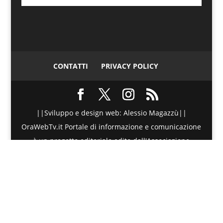
CONTATTI
PRIVACY POLICY
||Sviluppo e design web: Alessio Magazzù||
OraWebTv.it Portale di informazione e comunicazione
è un progetto editoriale edito dall'Associazione
Telematica di Promozione Sociale - Via Spinesante 4,
CAP 98051 - Barcellona PG (ME) - P.I./C.F. :
90018980830 - Testata giornalistica iscritta presso il
Tribunale di Barcellona P.G. (ME) al numero di
Registro Stampa 20/2015 dal 27 Maggio 2015