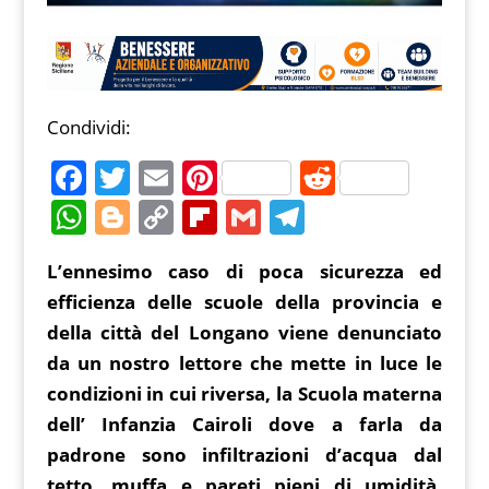
Condividi:
F
T
E
Pi
R
a
w
m
nt
e
W
Bl
C
Fl
G
T
c
itt
ai
er
d
h
o
o
ip
m
el
L’ennesimo caso di poca sicurezza ed
e
er
l
e
di
at
g
p
b
ai
e
efficienza delle scuole della provincia e
b
st
t
s
g
y
o
l
gr
della città del Longano viene denunciato
o
A
er
Li
ar
a
da un nostro lettore che mette in luce le
o
p
n
d
m
condizioni in cui riversa, la Scuola materna
k
p
k
dell’ Infanzia Cairoli dove a farla da
padrone sono infiltrazioni d’acqua dal
tetto, muffa e pareti pieni di umidità.