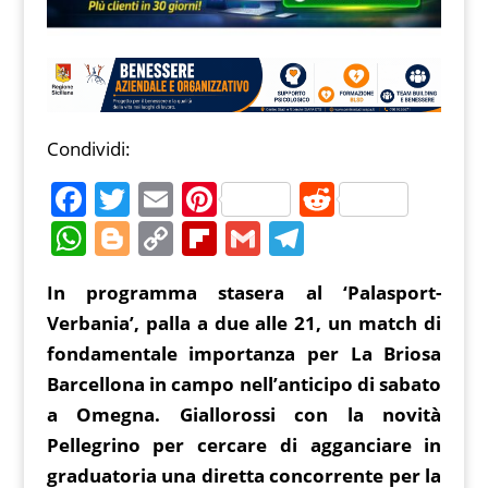
Condividi:
F
T
E
Pi
R
a
w
m
nt
e
W
Bl
C
Fl
G
T
c
itt
ai
er
d
h
o
o
ip
m
el
In programma stasera al ‘Palasport-
e
er
l
e
di
at
g
p
b
ai
e
Verbania’, palla a due alle 21, un match di
b
st
t
s
g
y
o
l
gr
fondamentale importanza per La Briosa
o
A
er
Li
ar
a
Barcellona in campo nell’anticipo di sabato
o
p
n
d
m
a Omegna. Giallorossi con la novità
k
p
k
Pellegrino per cercare di agganciare in
graduatoria una diretta concorrente per la