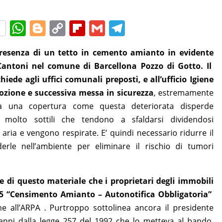
W
Bl
C
Fl
G
T
h
o
o
ip
m
el
resenza di un tetto in cemento amianto in evidente
at
g
p
b
ai
e
Cantoni nel comune di Barcellona Pozzo di Gotto. Il
s
g
y
o
l
gr
iede agli uffici comunali preposti, e all’ufficio Igiene
A
er
Li
ar
a
ozione e successiva messa in sicurezza
, estremamente
p
n
d
m
a una copertura come questa deteriorata disperde
p
k
e molto sottili che tendono a sfaldarsi dividendosi
ria e vengono respirate. E’ quindi necessario ridurre il
derle nell’ambiente per eliminare il rischio di tumori
e di questo materiale che i proprietari degli immobili
5 “Censimento Amianto – Autonotifica Obbligatoria”
e all’ARPA . Purtroppo sottolinea ancora il presidente
 anni dalla legge 257 del 1992 che lo metteva al bando,