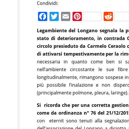
Condividi:
F
T
E
Pi
R
a
w
m
nt
e
Legambiente del Longano segnala la p
c
itt
ai
er
d
stato di deterioramento, in contrada 
e
er
l
e
di
circolo presieduto da Carmelo Ceraolo ch
b
st
t
di attivarsi tempestivamente per la rim
o
necessaria in quanto come ben si s
o
nell’ambiente circostante le sue fibr
longitudinalmente, rimangono sospese in a
k
più possibile l’inalazione e non disper
(principalmente polmone, pleura, laringe).
Si ricorda che per una corretta gestion
come da ordinanza n° 76 del 21/12/201
con eternit sono tenuti alla segnalazion
dell’associazione del Longano a diciotto