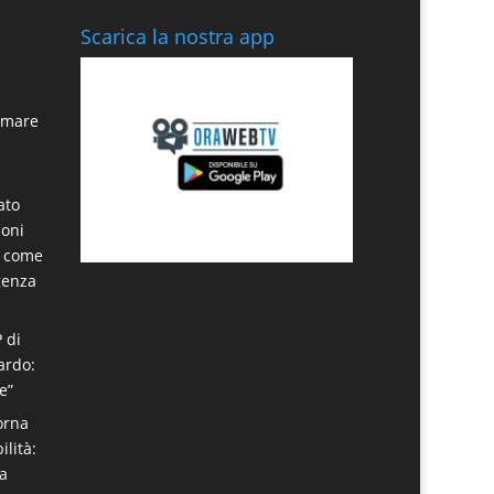
Scarica la nostra app
n mare
ato
noni
a come
genza
P di
ardo:
e”
torna
ilità:
ta