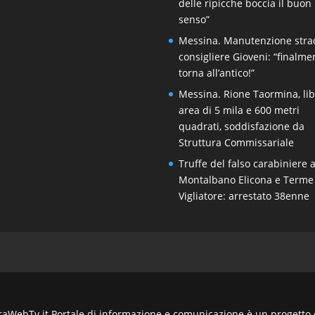
delle ripicche boccia il buon
senso”
Messina. Manutenzione stra
consigliere Gioveni: “finalme
torna all’antico!”
Messina. Rione Taormina, li
area di 5 mila e 600 metri
quadrati, soddisfazione da
Struttura Commissariale
Truffe del falso carabiniere 
Montalbano Elicona e Terme
Vigliatore: arrestato 38enne
WebTv.it Portale di informazione e comunicazione è un progetto ed