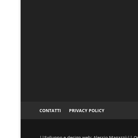
CONTATTI
PRIVACY POLICY
||Sviluppo e design web: Alessio Magazzù|| Ora