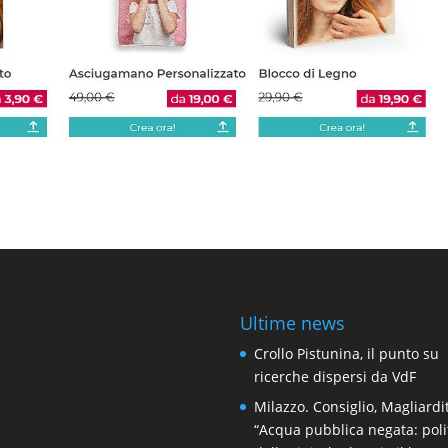
Ultime news
Crollo Pistunina, il punto su
ricerche dispersi da VdF
Milazzo. Consiglio, Magliardit
“Acqua pubblica negata: poli