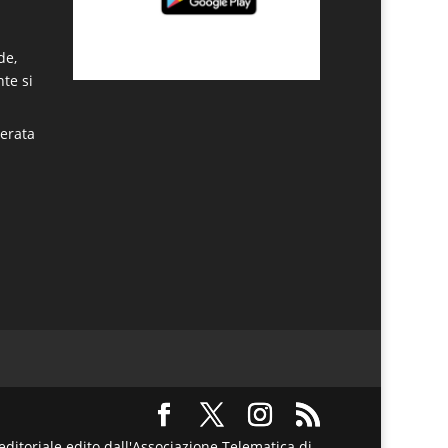
de,
nte si
berata
a
itoriale edito dall'Associazione Telematica di