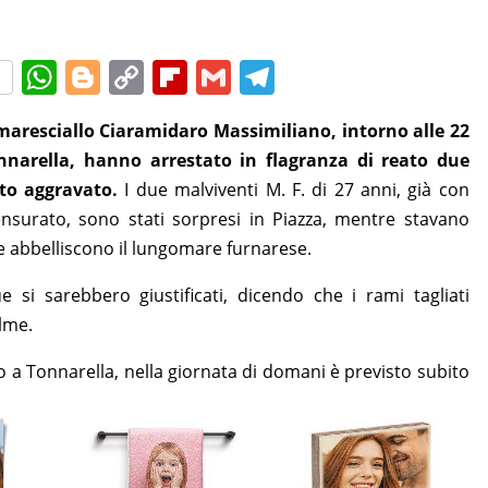
W
Bl
C
Fl
G
T
h
o
o
ip
m
el
 maresciallo Ciaramidaro Massimiliano, intorno alle 22
at
g
p
b
ai
e
nnarella, hanno arrestato in flagranza di reato due
s
g
y
o
l
gr
rto aggravato.
I due malviventi M. F. di 27 anni, già con
A
er
Li
ar
a
censurato, sono stati sorpresi in Piazza, mentre stavano
p
n
d
m
e abbelliscono il lungomare furnarese.
p
k
e si sarebbero giustificati, dicendo che i rami tagliati
lme.
o a Tonnarella, nella giornata di domani è previsto subito