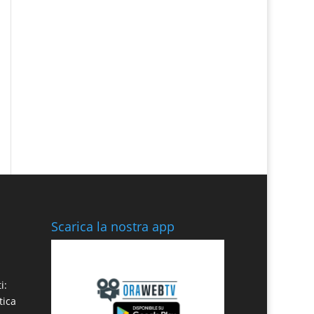
Scarica la nostra app
i:
tica