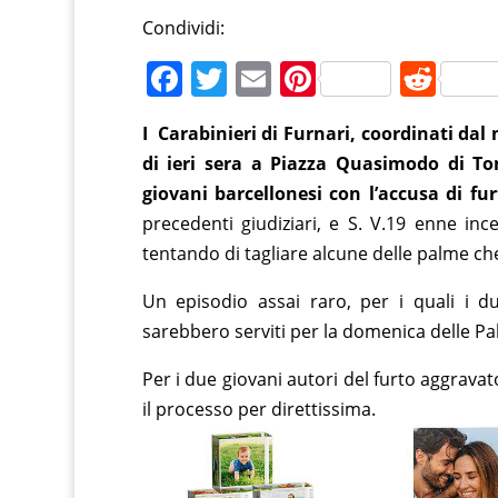
Condividi:
F
T
E
Pi
R
a
w
m
nt
e
I Carabinieri di Furnari, coordinati dal
c
itt
ai
er
d
di ieri sera a Piazza Quasimodo di To
e
er
l
e
di
giovani barcellonesi con l’accusa di fu
b
st
t
precedenti giudiziari, e S. V.19 enne in
o
tentando di tagliare alcune delle palme ch
o
Un episodio assai raro, per i quali i du
k
sarebbero serviti per la domenica delle Pa
Per i due giovani autori del furto aggravat
il processo per direttissima.