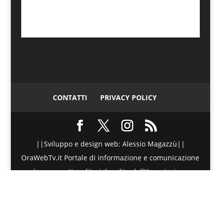
CONTATTI
PRIVACY POLICY
||Sviluppo e design web: Alessio Magazzù||
OraWebTv.it Portale di informazione e comunicazione
è un progetto editoriale edito dall'Associazione
Telematica di Promozione Sociale - Via Spinesante 4,
CAP 98051 - Barcellona PG (ME) - P.I./C.F. :
90018980830 - Testata giornalistica iscritta presso il