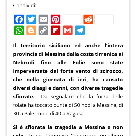
Condividi:
F
T
E
Pi
R
a
w
m
nt
e
W
Bl
C
Fl
G
T
c
itt
ai
er
d
h
o
o
ip
m
el
Il territorio siciliano ed anche l’intera
e
er
l
e
di
at
g
p
b
ai
e
provincia di Messina dalla costa tirrenica ai
b
st
t
s
g
y
o
l
gr
Nebrodi fino alle Eolie sono state
o
A
er
Li
ar
a
imperversate dal forte vento di scirocco,
o
p
n
d
m
che nella giornata di ieri, ha causato
k
p
k
diversi disagi e danni, con diverse tragedie
sfiorate.
Da segnalare che la forza delle
folate ha toccato punte di 50 nodi a Messina, di
30 a Palermo e di 40 a Ragusa.
Si è sfiorata la tragedia a Messina e non
solo.
In via Tommaso Cannizzaro, un albero