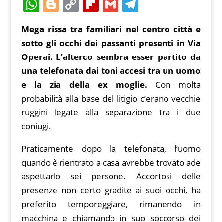
a
w
m
nt
e
W
Bl
C
Fl
G
T
c
itt
ai
er
d
h
o
o
ip
m
el
Mega rissa tra familiari nel centro città e
e
er
l
e
di
at
g
p
b
ai
e
sotto gli occhi dei passanti presenti in Via
b
st
t
s
g
y
o
l
gr
Operai. L’alterco sembra esser partito da
o
A
er
Li
ar
a
una telefonata dai toni accesi tra un uomo
o
p
n
d
m
e la zia della ex moglie.
Con molta
k
p
k
probabilità alla base del litigio c’erano vecchie
ruggini legate alla separazione tra i due
coniugi.
Praticamente dopo la telefonata, l’uomo
quando è rientrato a casa avrebbe trovato ade
aspettarlo sei persone. Accortosi delle
presenze non certo gradite ai suoi occhi, ha
preferito temporeggiare, rimanendo in
macchina e chiamando in suo soccorso dei