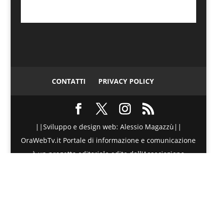
CONTATTI
PRIVACY POLICY
||Sviluppo e design web: Alessio Magazzù||
OraWebTv.it Portale di informazione e comunicazione
è un progetto editoriale edito dall'Associazione
Telematica di Promozione Sociale - Via Spinesante 4,
CAP 98051 - Barcellona PG (ME) - P.I./C.F. :
90018980830 - Testata giornalistica iscritta presso il
Tribunale di Barcellona P.G. (ME) al numero di