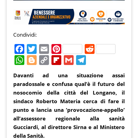
Condividi:
F
T
E
Pi
R
a
w
m
nt
e
W
Bl
C
Fl
G
T
c
itt
ai
er
d
h
o
o
ip
m
el
Davanti ad una situazione assai
e
er
l
e
di
at
g
p
b
ai
e
paradossale e confusa qual’è il futuro del
b
st
t
s
g
y
o
l
gr
nosocomio della città del Longano, il
o
A
er
Li
ar
a
sindaco Roberto Materia cerca di fare il
o
p
n
d
m
punto e lancia una ‘provocazione-appello’
k
p
k
all’assessore regionale alla sanità
Gucciardi, al direttore Sirna e al Ministero
della Sanità.