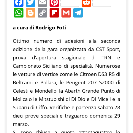
F
T
E
Pi
R
a
w
m
nt
e
W
Bl
C
Fl
G
T
c
itt
ai
er
d
h
o
o
ip
m
el
a cura di Rodrigo Foti
e
er
l
e
di
at
g
p
b
ai
e
b
st
t
s
g
y
o
l
gr
Ottimo numero di adesioni alla seconda
o
A
er
Li
ar
a
edizione della gara organizzata da CST Sport,
o
p
n
d
m
prova d’apertura stagionale di TRN e
k
Campionato Siciliano di specialità.
Numerose
p
k
le vetture di vertice come le Citroen DS3 R5 di
Beltrami e Pollara, le Peugeot 207 S2000 di
Celesti e Mondello, la Abarth Grande Punto di
Molica o le Mitstubishi di Di Dio e Di Miceli e la
Subaru di Ciffo. Verifiche e partenza sabato 28
dieci prove speciali e traguardo domenica 29
marzo.
Si sono chiuse a quota ottantaquattro le