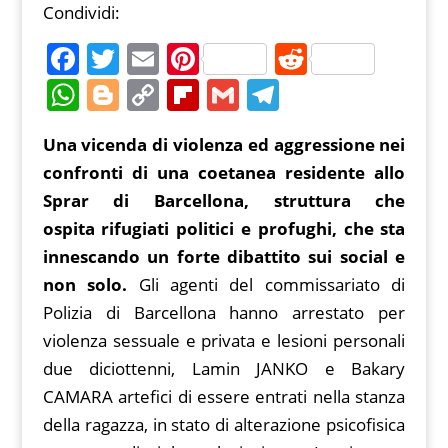
Condividi:
F
T
E
Pi
R
a
w
m
nt
e
W
Bl
C
Fl
G
T
c
itt
ai
er
d
h
o
o
ip
m
el
Una vicenda di violenza ed aggressione nei
e
er
l
e
di
at
g
p
b
ai
e
confronti di una coetanea residente allo
b
st
t
s
g
y
o
l
gr
Sprar di Barcellona, struttura che
o
A
er
Li
ar
a
ospita rifugiati politici e profughi, che sta
o
p
n
d
m
innescando un forte dibattito sui social e
k
p
k
non solo.
Gli agenti del commissariato di
Polizia di Barcellona hanno arrestato per
violenza sessuale e privata e lesioni personali
due diciottenni, Lamin JANKO e Bakary
CAMARA artefici di essere entrati nella stanza
della ragazza, in stato di alterazione psicofisica