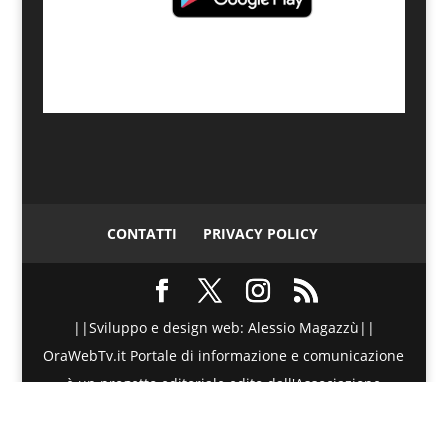
CONTATTI
PRIVACY POLICY
||Sviluppo e design web: Alessio Magazzù||
OraWebTv.it Portale di informazione e comunicazione
è un progetto editoriale edito dall'Associazione
Telematica di Promozione Sociale - Via Spinesante 4,
CAP 98051 - Barcellona PG (ME) - P.I./C.F. :