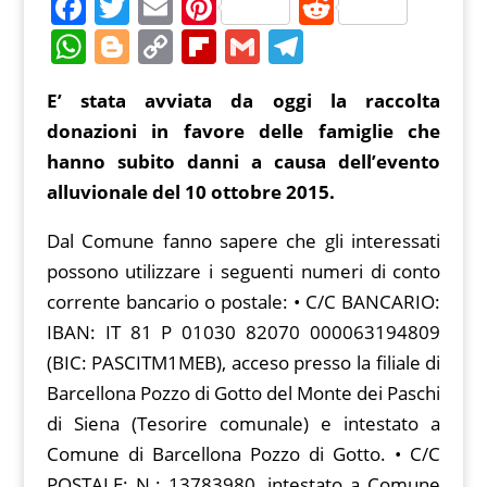
F
T
E
Pi
R
a
w
m
nt
e
W
Bl
C
Fl
G
T
c
itt
ai
er
d
h
o
o
ip
m
el
E’ stata avviata da oggi la raccolta
e
er
l
e
di
at
g
p
b
ai
e
donazioni in favore delle famiglie che
b
st
t
s
g
y
o
l
gr
hanno subito danni a causa dell’evento
o
A
er
Li
ar
a
alluvionale del 10 ottobre 2015.
o
p
n
d
m
k
Dal Comune fanno sapere che gli interessati
p
k
possono utilizzare i seguenti numeri di conto
corrente bancario o postale: • C/C BANCARIO:
IBAN: IT 81 P 01030 82070 000063194809
(BIC: PASCITM1MEB), acceso presso la filiale di
Barcellona Pozzo di Gotto del Monte dei Paschi
di Siena (Tesorire comunale) e intestato a
Comune di Barcellona Pozzo di Gotto. • C/C
POSTALE: N.: 13783980, intestato a Comune