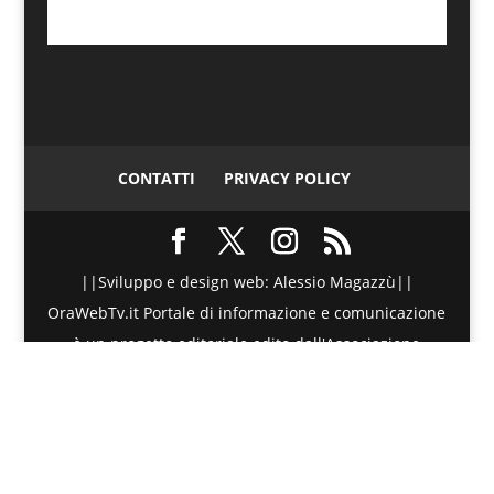
CONTATTI
PRIVACY POLICY
||Sviluppo e design web: Alessio Magazzù||
OraWebTv.it Portale di informazione e comunicazione
è un progetto editoriale edito dall'Associazione
Telematica di Promozione Sociale - Via Spinesante 4,
CAP 98051 - Barcellona PG (ME) - P.I./C.F. :
90018980830 - Testata giornalistica iscritta presso il
Tribunale di Barcellona P.G. (ME) al numero di