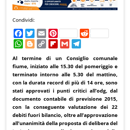
Condividi:
F
T
E
Pi
R
a
w
m
nt
e
W
Bl
C
Fl
G
T
c
itt
ai
er
d
h
o
o
ip
m
el
Al termine di un Consiglio comunale
e
er
l
e
di
at
g
p
b
ai
e
fiume, iniziato alle 15.30 del pomeriggio e
b
st
t
s
g
y
o
l
gr
terminato intorno alle 5.30 del mattino,
o
A
er
Li
ar
a
con la durata record di più di 14 ore, sono
o
p
n
d
m
stati approvati i punti critici all’odg, dal
k
p
k
documento contabile di previsione 2015,
con la conseguente valutazione dei 22
debiti fuori bilancio, oltre all’approvazione
all’unanimità della proposta di delibera del