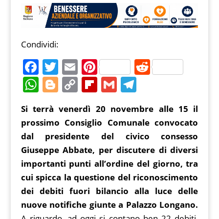
Condividi:
F
T
E
Pi
R
a
w
m
nt
e
W
Bl
C
Fl
G
T
c
itt
ai
er
d
h
o
o
ip
m
el
Si terrà venerdì 20 novembre alle 15 il
e
er
l
e
di
at
g
p
b
ai
e
prossimo Consiglio Comunale convocato
b
st
t
s
g
y
o
l
gr
dal presidente del civico consesso
o
A
er
Li
ar
a
Giuseppe Abbate, per discutere di diversi
o
p
n
d
m
importanti punti all’ordine del giorno, tra
k
p
k
cui spicca la questione del riconoscimento
dei debiti fuori bilancio alla luce delle
nuove notifiche giunte a Palazzo Longano.
A riguardo, ad oggi si contano ben 22 debiti,