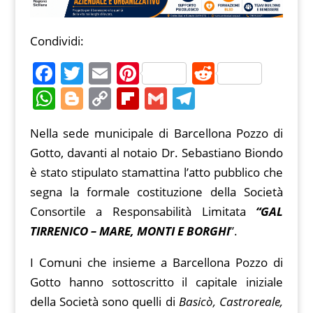
Condividi:
F
T
E
Pi
R
a
w
m
nt
e
W
Bl
C
Fl
G
T
c
itt
ai
er
d
h
o
o
ip
m
el
Nella sede municipale di Barcellona Pozzo di
e
er
l
e
di
at
g
p
b
ai
e
Gotto, davanti al notaio Dr. Sebastiano Biondo
b
st
t
s
g
y
o
l
gr
è stato stipulato stamattina l’atto pubblico che
o
A
er
Li
ar
a
segna la formale costituzione della Società
o
p
n
d
m
Consortile a Responsabilità Limitata
“GAL
k
p
k
TIRRENICO – MARE, MONTI E BORGHI
”.
I Comuni che insieme a Barcellona Pozzo di
Gotto hanno sottoscritto il capitale iniziale
della Società sono quelli di
Basicò, Castroreale,