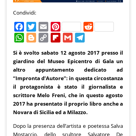
Condividi:
F
T
E
Pi
R
a
w
m
nt
e
W
Bl
C
Fl
G
T
c
itt
ai
er
d
h
o
o
ip
m
el
Si è svolto sabato 12 agosto 2017 presso il
e
er
l
e
di
at
g
p
b
ai
e
giardino del Museo Epicentro di Gala un
b
st
t
s
g
y
o
l
gr
altro appuntamento dedicato ad
o
A
er
Li
ar
a
“Impronta d’Autore”: in questa circostanza
o
p
n
d
m
il protagonista è stato il giornalista e
k
p
k
scrittore Melo Freni, che in questo agosto
2017 ha presentato il proprio libro anche a
Novara di Sicilia ed a Milazzo.
Dopo la presenza dell’artista e poetessa Salva
Mostaccio, dello scultore Salvatore De