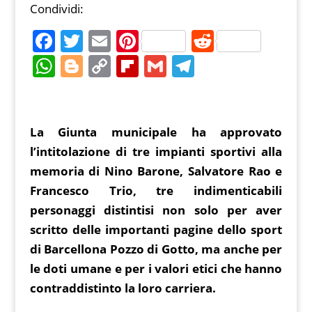
Condividi:
F
T
E
Pi
R
a
w
m
nt
e
W
Bl
C
Fl
G
T
c
itt
ai
er
d
h
o
o
ip
m
el
e
er
l
e
di
at
g
p
b
ai
e
b
st
t
s
g
y
o
l
gr
La Giunta municipale ha approvato
o
A
er
Li
ar
a
l’intitolazione di tre impianti sportivi alla
o
p
n
d
m
memoria di Nino Barone, Salvatore Rao e
k
Francesco Trio, tre indimenticabili
p
k
personaggi distintisi non solo per aver
scritto delle importanti pagine dello sport
di Barcellona Pozzo di Gotto, ma anche per
le doti umane e per i valori etici che hanno
contraddistinto la loro carriera.