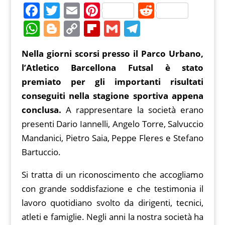
F
T
E
Pi
R
a
w
m
nt
e
W
Bl
C
Fl
G
T
c
itt
ai
er
d
h
o
o
ip
m
el
Nella giorni scorsi presso il Parco Urbano,
e
er
l
e
di
at
g
p
b
ai
e
l’Atletico Barcellona Futsal è stato
b
st
t
s
g
y
o
l
gr
premiato per gli importanti risultati
o
A
er
Li
ar
a
conseguiti nella stagione sportiva appena
o
p
n
d
m
conclusa.
A rappresentare la società erano
k
p
k
presenti Dario Iannelli, Angelo Torre, Salvuccio
Mandanici, Pietro Saia, Peppe Fleres e Stefano
Bartuccio.
Si tratta di un riconoscimento che accogliamo
con grande soddisfazione e che testimonia il
lavoro quotidiano svolto da dirigenti, tecnici,
atleti e famiglie. Negli anni la nostra società ha