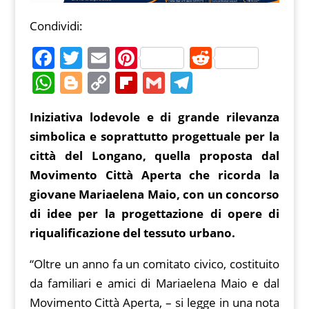
Condividi:
F
T
E
Pi
R
a
w
m
nt
e
W
Bl
C
Fl
G
T
c
itt
ai
er
d
h
o
o
ip
m
el
Iniziativa lodevole e di grande rilevanza
e
er
l
e
di
at
g
p
b
ai
e
simbolica e soprattutto progettuale per la
b
st
t
s
g
y
o
l
gr
città del Longano, quella proposta dal
o
A
er
Li
ar
a
Movimento Città Aperta che ricorda la
o
p
n
d
m
giovane Mariaelena Maio, con un concorso
k
p
k
di idee per la progettazione di opere di
riqualificazione del tessuto urbano.
“Oltre un anno fa un comitato civico, costituito
da familiari e amici di Mariaelena Maio e dal
Movimento Città Aperta, – si legge in una nota