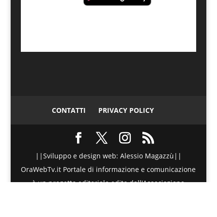
CONTATTI
PRIVACY POLICY
||Sviluppo e design web: Alessio Magazzù||
OraWebTv.it Portale di informazione e comunicazione
è un progetto editoriale edito dall'Associazione
Telematica di Promozione Sociale - Via Spinesante 4,
CAP 98051 - Barcellona PG (ME) - P.I./C.F. :