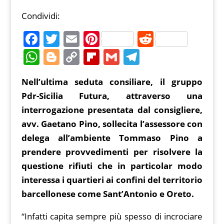
Condividi:
F
T
E
Pi
R
a
w
m
nt
e
W
Bl
C
Fl
G
T
c
itt
ai
er
d
h
o
o
ip
m
el
Nell’ultima seduta consiliare, il gruppo
e
er
l
e
di
at
g
p
b
ai
e
Pdr-Sicilia Futura, attraverso una
b
st
t
s
g
y
o
l
gr
interrogazione presentata dal consigliere,
o
A
er
Li
ar
a
avv. Gaetano Pino, sollecita l’assessore con
o
p
n
d
m
delega all’ambiente Tommaso Pino a
k
p
k
prendere provvedimenti per risolvere la
questione rifiuti che in particolar modo
interessa i quartieri ai confini del territorio
barcellonese come Sant’Antonio e Oreto.
“Infatti capita sempre più spesso di incrociare