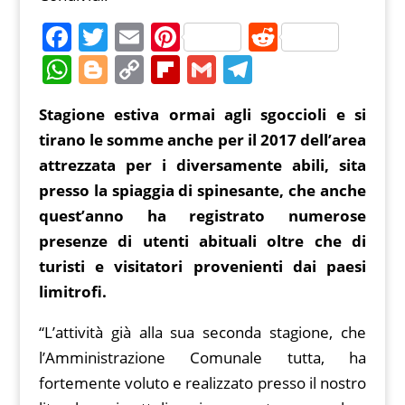
F
T
E
Pi
R
a
w
m
nt
e
W
Bl
C
Fl
G
T
c
itt
ai
er
d
h
o
o
ip
m
el
Stagione estiva ormai agli sgoccioli e si
e
er
l
e
di
at
g
p
b
ai
e
tirano le somme anche per il 2017 dell’area
b
st
t
s
g
y
o
l
gr
attrezzata per i diversamente abili, sita
o
A
er
Li
ar
a
presso la spiaggia di spinesante, che anche
o
p
n
d
m
quest’anno ha registrato numerose
k
p
k
presenze di utenti abituali oltre che di
turisti e visitatori provenienti dai paesi
limitrofi.
“L’attività già alla sua seconda stagione, che
l’Amministrazione Comunale tutta, ha
fortemente voluto e realizzato presso il nostro