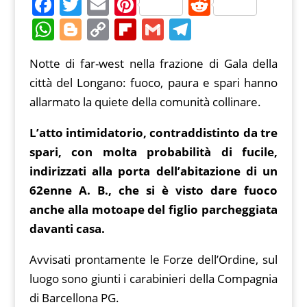
F
T
E
Pi
R
a
w
m
nt
e
W
Bl
C
Fl
G
T
c
itt
ai
er
d
h
o
o
ip
m
el
Notte di far-west nella frazione di Gala della
e
er
l
e
di
at
g
p
b
ai
e
città del Longano: fuoco, paura e spari hanno
b
st
t
s
g
y
o
l
gr
allarmato la quiete della comunità collinare.
o
A
er
Li
ar
a
o
p
n
d
m
L’atto intimidatorio, contraddistinto da tre
k
spari, con molta probabilità di fucile,
p
k
indirizzati alla porta dell’abitazione di un
62enne A. B., che si è visto dare fuoco
anche alla motoape del figlio parcheggiata
davanti casa.
Avvisati prontamente le Forze dell’Ordine, sul
luogo sono giunti i carabinieri della Compagnia
di Barcellona PG.