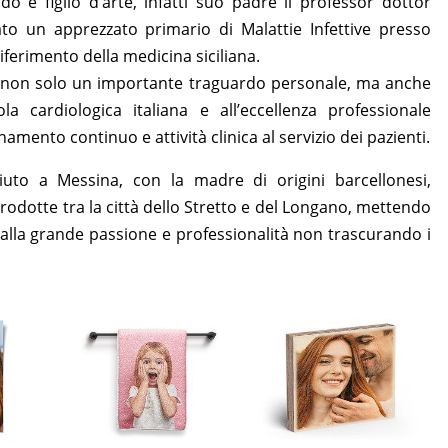
o è figlio d’arte, infatti suo padre il professor dottor
ato un apprezzato primario di Malattie Infettive presso
iferimento della medicina siciliana.
 non solo un importante traguardo personale, ma anche
a cardiologica italiana e all’eccellenza professionale
amento continuo e attività clinica al servizio dei pazienti.
iuto a Messina, con la madre di origini barcellonesi,
rodotte tra la città dello Stretto e del Longano, mettendo
 alla grande passione e professionalità non trascurando i