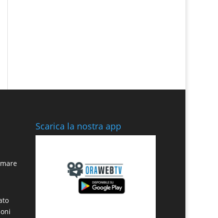
Scarica la nostra app
n mare
ato
noni