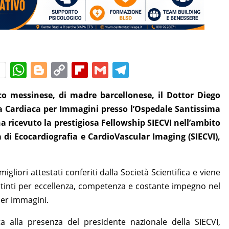
W
Bl
C
Fl
G
T
h
o
o
ip
m
el
o messinese, di madre barcellonese, il Dottor Diego
at
g
p
b
ai
e
a Cardiaca per Immagini presso l’Ospedale Santissima
s
g
y
o
l
gr
 ricevuto la prestigiosa Fellowship SIECVI nell’ambito
A
er
Li
ar
a
a di Ecocardiografia e CardioVascular Imaging (SIECVI),
p
n
d
m
p
k
gliori attestati conferiti dalla Società Scientifica e viene
istinti per eccellenza, competenza e costante impegno nel
per immagini.
a alla presenza del presidente nazionale della SIECVI,