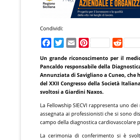
Condividi:
F
T
E
Pi
R
a
w
m
nt
e
Un grande riconoscimento per il medic
c
itt
ai
er
d
Pancaldo responsabile della Diagnostic
e
er
l
e
di
Annunziata di Savigliano a Cuneo, che ha
b
st
t
del XXII Congresso della Società Italian
o
svoltosi a Giardini Naxos.
o
La Fellowship SIECVI rappresenta uno dei mi
k
assegnata ai professionisti che si sono d
campo della diagnostica cardiovascolare 
La cerimonia di conferimento si è svolt