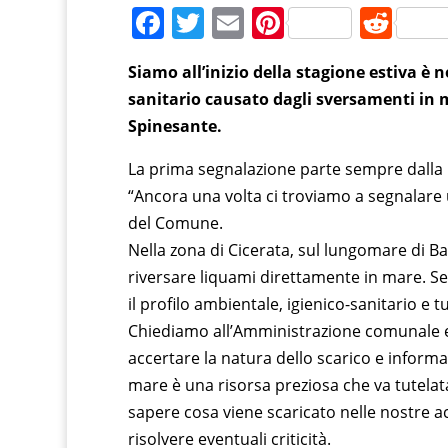
F
T
E
Pi
R
a
w
m
nt
e
Siamo all’inizio della stagione estiva è 
c
itt
ai
er
d
sanitario causato dagli sversamenti in ma
e
er
l
e
di
Spinesante.
b
st
t
La prima segnalazione parte sempre dalla P
o
“Ancora una volta ci troviamo a segnalare
o
del Comune.
k
Nella zona di Cicerata, sul lungomare di 
riversare liquami direttamente in mare. Se
il profilo ambientale, igienico-sanitario e tu
Chiediamo all’Amministrazione comunale e a
accertare la natura dello scarico e informare
mare è una risorsa preziosa che va tutelata 
sapere cosa viene scaricato nelle nostre a
risolvere eventuali criticità.