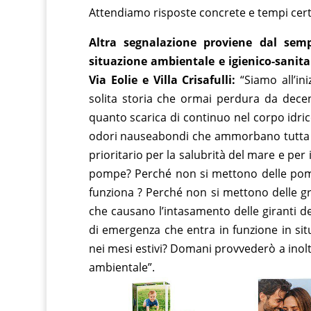
Attendiamo risposte concrete e tempi certi
Altra segnalazione proviene dal sem
situazione ambientale e igienico-sanitar
Via Eolie e Villa Crisafulli:
“Siamo all’ini
solita storia che ormai perdura da dece
quanto scarica di continuo nel corpo idr
odori nauseabondi che ammorbano tutta la
prioritario per la salubrità del mare e per 
pompe? Perché non si mettono delle pompe
funziona ? Perché non si mettono delle grig
che causano l’intasamento delle giranti 
di emergenza che entra in funzione in situ
nei mesi estivi? Domani provvederò a inol
ambientale”.