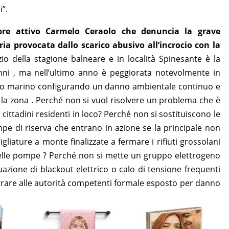
”.
pre attivo Carmelo Ceraolo che denuncia la grave
ia provocata dallo scarico abusivo all’incrocio con la
zio della stagione balneare e in località Spinesante è la
nni , ma nell’ultimo anno è peggiorata notevolmente in
ico marino configurando un danno ambientale continuo e
 zona . Perché non si vuol risolvere un problema che è
i cittadini residenti in loco? Perché non si sostituiscono le
 di riserva che entrano in azione se la principale non
liature a monte finalizzate a fermare i rifiuti grossolani
delle pompe ? Perché non si mette un gruppo elettrogeno
azione di blackout elettrico o calo di tensione frequenti
trare alle autorità competenti formale esposto per danno