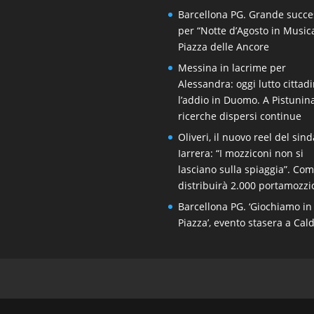
Barcellona PG. Grande succe
per “Notte d’Agosto in Music
Piazza delle Ancore
Messina in lacrime per
Alessandra: oggi lutto cittad
l’addio in Duomo. A Pistunin
ricerche dispersi continue
Oliveri, il nuovo reel del sin
Iarrera: “I mozziconi non si
lasciano sulla spiaggia”. Co
distribuirà 2.000 portamozzi
Barcellona PG. ‘Giochiamo in
Piazza’, evento stasera a Cal