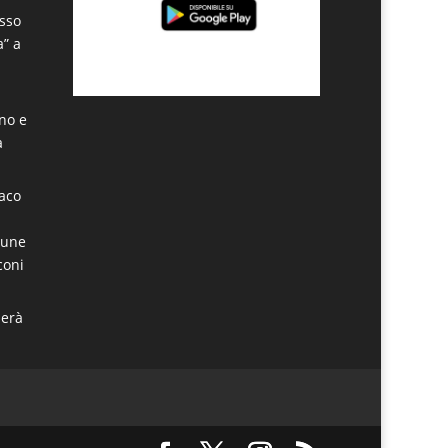
sso
a” a
ino e
a
daco
mune
coni
derà