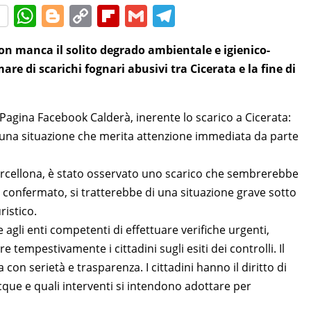
W
Bl
C
Fl
G
T
h
o
o
ip
m
el
non manca il solito degrado ambientale e igienico-
at
g
p
b
ai
e
re di scarichi fognari abusivi tra Cicerata e la fine di
s
g
y
o
l
gr
A
er
Li
ar
a
agina Facebook Calderà, inerente lo scarico a Cicerata:
p
n
d
m
 una situazione che merita attenzione immediata da parte
p
k
Barcellona, è stato osservato uno scarico che sembrerebbe
 confermato, si tratterebbe di una situazione grave sotto
ristico.
gli enti competenti di effettuare verifiche urgenti,
 tempestivamente i cittadini sugli esiti dei controlli. Il
con serietà e trasparenza. I cittadini hanno il diritto di
cque e quali interventi si intendono adottare per