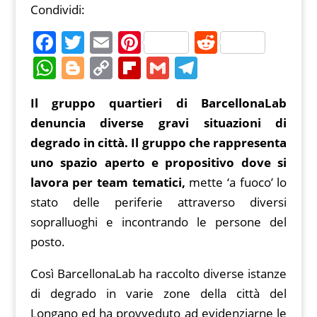
Condividi:
F
T
E
Pi
R
a
w
m
nt
e
W
Bl
C
Fl
G
T
c
itt
ai
er
d
h
o
o
ip
m
el
Il gruppo quartieri di BarcellonaLab
e
er
l
e
di
at
g
p
b
ai
e
denuncia diverse gravi situazioni di
b
st
t
s
g
y
o
l
gr
degrado in città. Il gruppo che rappresenta
o
A
er
Li
ar
a
uno spazio aperto e propositivo dove si
o
p
n
d
m
lavora per team tematici,
mette ‘a fuoco’ lo
k
p
k
stato delle periferie attraverso diversi
sopralluoghi e incontrando le persone del
posto.
Così BarcellonaLab ha raccolto diverse istanze
di degrado in varie zone della città del
Longano ed ha provveduto ad evidenziarne le