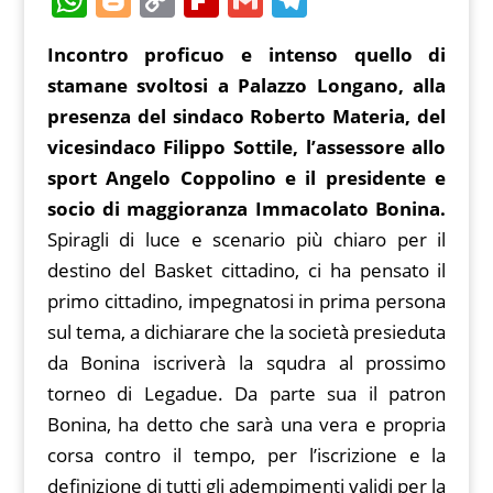
c
itt
ai
er
d
h
o
o
ip
m
el
Incontro proficuo e intenso quello di
e
er
l
e
di
at
g
p
b
ai
e
stamane svoltosi a Palazzo Longano, alla
b
st
t
s
g
y
o
l
gr
presenza del sindaco Roberto Materia, del
o
A
er
Li
ar
a
vicesindaco Filippo Sottile, l’assessore allo
o
p
n
d
m
sport Angelo Coppolino e il presidente e
k
p
k
socio di maggioranza Immacolato Bonina.
Spiragli di luce e scenario più chiaro per il
destino del Basket cittadino, ci ha pensato il
primo cittadino, impegnatosi in prima persona
sul tema, a dichiarare che la società presieduta
da Bonina iscriverà la squdra al prossimo
torneo di Legadue. Da parte sua il patron
Bonina, ha detto che sarà una vera e propria
corsa contro il tempo, per l’iscrizione e la
definizione di tutti gli adempimenti validi per la