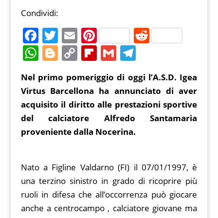
Condividi:
F
T
E
Pi
R
a
w
m
nt
e
W
Bl
C
Fl
G
T
c
itt
ai
er
d
h
o
o
ip
m
el
Nel primo pomeriggio di oggi l’A.S.D.
e
er
l
e
di
Igea
at
g
p
b
ai
e
Virtus Barcellona
ha annunciato di aver
b
st
t
s
g
y
o
l
gr
acquisito il diritto alle prestazioni sportive
o
A
er
Li
ar
a
del calciatore Alfredo Santamaria
o
p
n
d
m
proveniente dalla Nocerina.
k
p
k
Nato a Figline Valdarno (FI) il 07/01/1997, è
una terzino sinistro in grado di ricoprire più
ruoli in difesa che all’occorrenza può giocare
anche a centrocampo , calciatore giovane ma