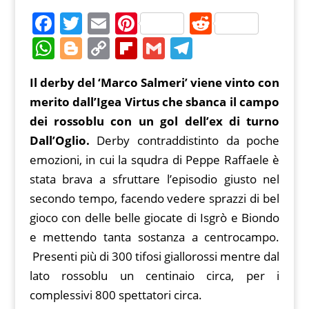
F
T
E
Pi
R
a
w
m
nt
e
W
Bl
C
Fl
G
T
c
itt
ai
er
d
h
o
o
ip
m
el
Il derby del ‘Marco Salmeri’ viene vinto con
e
er
l
e
di
at
g
p
b
ai
e
merito dall’Igea Virtus che sbanca il campo
b
st
t
s
g
y
o
l
gr
dei rossoblu con un gol dell’ex di turno
o
A
er
Li
ar
a
Dall’Oglio.
Derby contraddistinto da poche
o
p
n
d
m
emozioni, in cui la squdra di Peppe Raffaele è
k
p
k
stata brava a sfruttare l’episodio giusto nel
secondo tempo, facendo vedere sprazzi di bel
gioco con delle belle giocate di Isgrò e Biondo
e mettendo tanta sostanza a centrocampo.
Presenti più di 300 tifosi giallorossi mentre dal
lato rossoblu un centinaio circa, per i
complessivi 800 spettatori circa.