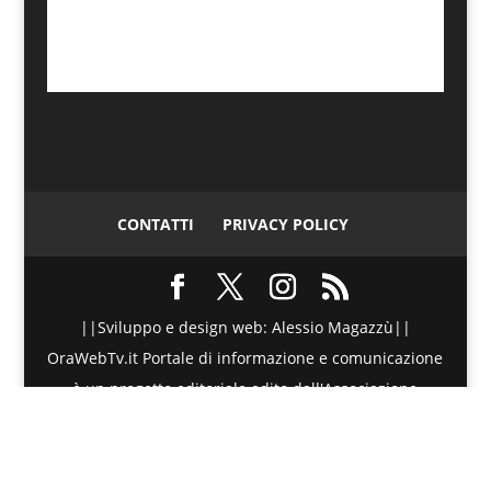
CONTATTI
PRIVACY POLICY
||Sviluppo e design web: Alessio Magazzù||
OraWebTv.it Portale di informazione e comunicazione
è un progetto editoriale edito dall'Associazione
Telematica di Promozione Sociale - Via Spinesante 4,
CAP 98051 - Barcellona PG (ME) - P.I./C.F. :
90018980830 - Testata giornalistica iscritta presso il