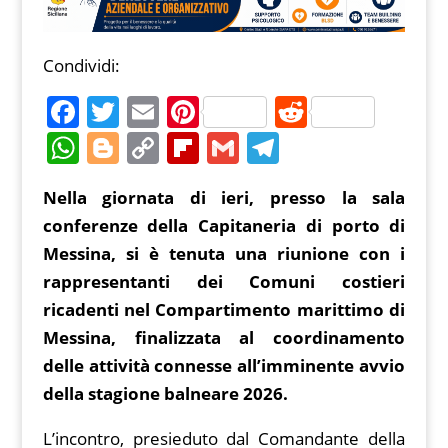
Condividi:
F
T
E
Pi
R
a
w
m
nt
e
W
Bl
C
Fl
G
T
c
itt
ai
er
d
h
o
o
ip
m
el
Nella giornata di ieri, presso la sala
e
er
l
e
di
at
g
p
b
ai
e
conferenze della Capitaneria di porto di
b
st
t
s
g
y
o
l
gr
Messina, si è tenuta una riunione con i
o
A
er
Li
ar
a
rappresentanti dei Comuni costieri
o
p
n
d
m
ricadenti nel Compartimento marittimo di
k
p
k
Messina, finalizzata al coordinamento
delle attività connesse all’imminente avvio
della stagione balneare 2026.
L’incontro, presieduto dal Comandante della