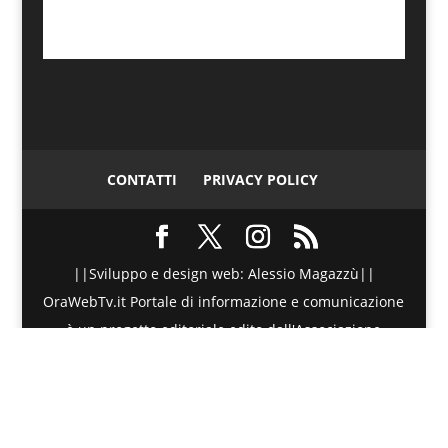
CONTATTI
PRIVACY POLICY
||Sviluppo e design web: Alessio Magazzù||
OraWebTv.it Portale di informazione e comunicazione
è un progetto editoriale edito dall'Associazione
Telematica di Promozione Sociale - Via Spinesante 4,
CAP 98051 - Barcellona PG (ME) - P.I./C.F. :
90018980830 - Testata giornalistica iscritta presso il
Tribunale di Barcellona P.G. (ME) al numero di