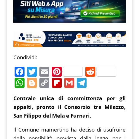
Condividi:
F
T
E
Pi
R
a
w
m
nt
e
W
Bl
C
Fl
G
T
c
itt
ai
er
d
h
o
o
ip
m
el
Centrale unica di committenza per gli
e
er
l
e
di
at
g
p
b
ai
e
appalti, pronto il Consorzio tra Milazzo,
b
st
t
s
g
y
o
l
gr
San Filippo del Mela e Furnari.
o
A
er
Li
ar
a
o
p
n
d
m
Il Comune mamertino ha deciso di usufruire
della possibilità prevista dalla legge per i