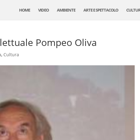
HOME
VIDEO
AMBIENTE
ARTE E SPETTACOLO
CULTU
ellettuale Pompeo Oliva
a
,
Cultura