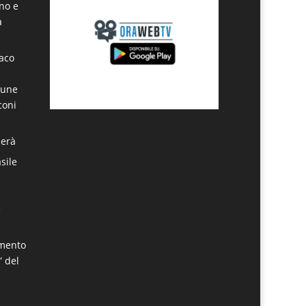
ino e
a
daco
mune
coni
derà
sile
:
e
amento
” del