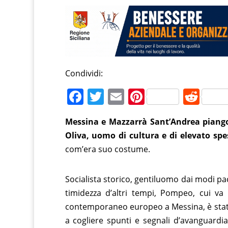
Condividi:
F
T
E
Pi
R
a
w
m
nt
e
Messina e Mazzarrà Sant’Andrea piango
c
itt
ai
er
d
Oliva, uomo di cultura e di elevato sp
e
er
l
e
di
com’era suo costume.
b
st
t
o
Socialista storico, gentiluomo dai modi pac
o
timidezza d’altri tempi, Pompeo, cui va 
k
contemporaneo europeo a Messina, è stato 
a cogliere spunti e segnali d’avanguard