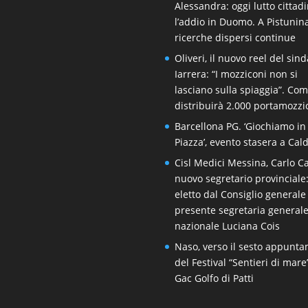
Alessandra: oggi lutto cittad
l’addio in Duomo. A Pistunin
ricerche dispersi continue
Oliveri, il nuovo reel del sin
Iarrera: “I mozziconi non si
lasciano sulla spiaggia”. Co
distribuirà 2.000 portamozzi
Barcellona PG. ‘Giochiamo in
Piazza’, evento stasera a Cal
Cisl Medici Messina, Carlo Ca
nuovo segretario provinciale
eletto dal Consiglio generale
presente segretaria general
nazionale Luciana Cois
Naso, verso il sesto appunt
del Festival “Sentieri di mare
Gac Golfo di Patti