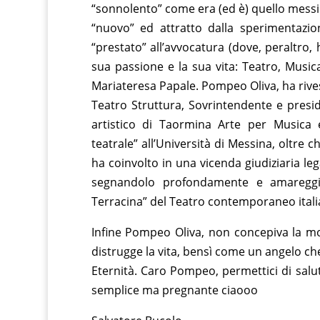
“sonnolento” come era (ed è) quello messine
“nuovo” ed attratto dalla sperimentazi
“prestato” all’avvocatura (dove, peraltro, 
sua passione e la sua vita: Teatro, Musica
Mariateresa Papale. Pompeo Oliva, ha rivest
Teatro Struttura, Sovrintendente e presi
artistico di Taormina Arte per Musica 
teatrale” all’Università di Messina, oltre c
ha coinvolto in una vicenda giudiziaria leg
segnandolo profondamente e amareggia
Terracina” del Teatro contemporaneo itali
Infine Pompeo Oliva, non concepiva la m
distrugge la vita, bensì come un angelo che
Eternità. Caro Pompeo, permettici di sal
semplice ma pregnante ciaooo