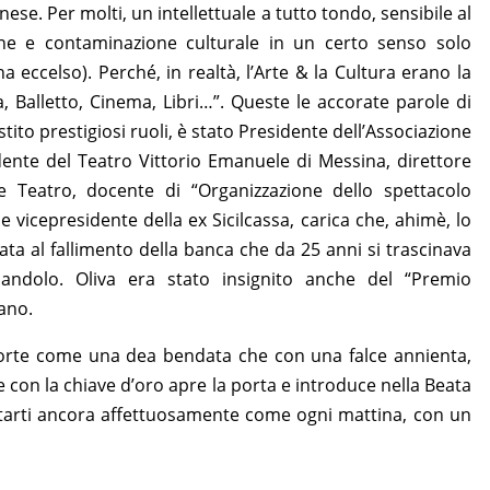
se. Per molti, un intellettuale a tutto tondo, sensibile al
one e contaminazione culturale in un certo senso solo
ha eccelso). Perché, in realtà, l’Arte & la Cultura erano la
, Balletto, Cinema, Libri…”. Queste le accorate parole di
ito prestigiosi ruoli, è stato Presidente dell’Associazione
dente del Teatro Vittorio Emanuele di Messina, direttore
e Teatro, docente di “Organizzazione dello spettacolo
he vicepresidente della ex Sicilcassa, carica che, ahimè, lo
ata al fallimento della banca che da 25 anni si trascinava
ndolo. Oliva era stato insignito anche del “Premio
ano.
orte come una dea bendata che con una falce annienta,
 con la chiave d’oro apre la porta e introduce nella Beata
utarti ancora affettuosamente come ogni mattina, con un