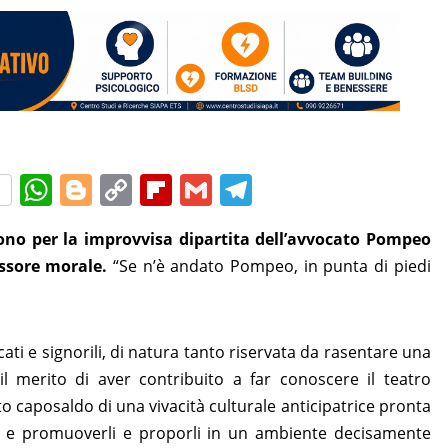
W
Bl
C
Fl
G
T
h
o
o
ip
m
el
no per la improvvisa dipartita dell’avvocato Pompeo
at
g
p
b
ai
e
essore morale.
“Se n’è andato Pompeo, in punta di piedi
s
g
y
o
l
gr
A
er
Li
ar
a
p
n
d
m
ati e signorili, di natura tanto riservata da rasentare una
p
k
il merito di aver contribuito a far conoscere il teatro
caposaldo di una vivacità culturale anticipatrice pronta
ia e promuoverli e proporli in un ambiente decisamente