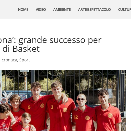
HOME
VIDEO
AMBIENTE
ARTE E SPETTACOLO
CULTU
ona’: grande successo per
à di Basket
,
cronaca
,
Sport