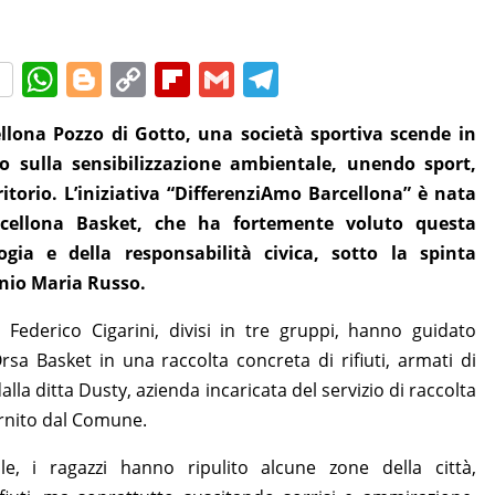
W
Bl
C
Fl
G
T
h
o
o
ip
m
el
ellona Pozzo di Gotto, una società sportiva scende in
at
g
p
b
ai
e
o sulla sensibilizzazione ambientale, unendo sport,
s
g
y
o
l
gr
rritorio. L’iniziativa “DifferenziAmo Barcellona” è nata
A
er
Li
ar
a
Barcellona Basket, che ha fortemente voluto questa
p
n
d
m
logia e della responsabilità civica, sotto la spinta
p
k
onio Maria Russo.
Federico Cigarini, divisi in tre gruppi, hanno guidato
Orsa Basket in una raccolta concreta di rifiuti, armati di
dalla ditta Dusty, azienda incaricata del servizio di raccolta
fornito dal Comune.
e, i ragazzi hanno ripulito alcune zone della città,