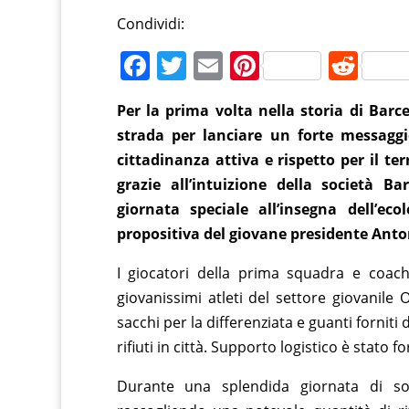
Condividi:
F
T
E
Pi
R
a
w
m
nt
e
Per la prima volta nella storia di Barc
c
itt
ai
er
d
strada per lanciare un forte messaggi
e
er
l
e
di
cittadinanza attiva e rispetto per il te
b
st
t
grazie all’intuizione della società 
o
giornata speciale all’insegna dell’eco
o
propositiva del giovane presidente Ant
k
I giocatori della prima squadra e coach 
giovanissimi atleti del settore giovanile 
sacchi per la differenziata e guanti forniti 
rifiuti in città. Supporto logistico è stato 
Durante una splendida giornata di sol