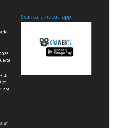
Scarica la nostra app
n
ardo:
2026,
quarta
e di
tto:
dee si
e
titi”