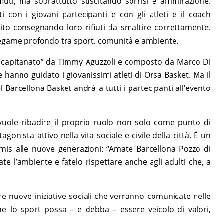
fiuti, ma soprattutto suscitando sorrisi e ammirazione.
 con i giovani partecipanti e con gli atleti e il coach
uito consegnando loro rifiuti da smaltire correttamente.
egame profondo tra sport, comunità e ambiente.
po “capitanato” da Timmy Aguzzoli e composto da Marco Di
 hanno guidato i giovanissimi atleti di Orsa Basket. Ma il
el Barcellona Basket andrà a tutti i partecipanti all’evento
 vuole ribadire il proprio ruolo non solo come punto di
nista attivo nella vita sociale e civile della città. È un
rimis alle nuove generazioni: “Amate Barcellona Pozzo di
tate l’ambiente e fatelo rispettare anche agli adulti che, a
e nuove iniziative sociali che verranno comunicate nelle
e lo sport possa – e debba – essere veicolo di valori,