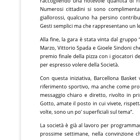
raccogliendo una notevole quantità di ri
Numerosi cittadini si sono complimentati
giallorossi, qualcuno ha persino contrib
Gesti semplici ma che rappresentano un l
Alla fine, la gara è stata vinta dal grup
Marzo, Vittorio Spada e Gioele Sindoni che
premio finale della pizza con i giocatori d
per espresso volere della Società.
Con questa iniziativa, Barcellona Basket
riferimento sportivo, ma anche come protago
messaggio chiaro e diretto, rivolto in p
Gotto, amate il posto in cui vivete, rispet
volte, sono un po’ superficiali sul tema”.
La società è già al lavoro per programmar
prossime settimane, nella convinzione ch