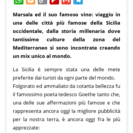
c
itt
ai
er
d
h
o
o
ip
m
el
Marsala ed il suo famoso vino: viaggio in
e
er
l
e
di
at
g
p
b
ai
e
una delle città più famose della Sicilia
b
st
t
s
g
y
o
l
gr
occidentale, dalla storia millenaria dove
o
A
er
Li
ar
a
tantissime culture della zona del
o
p
n
d
m
Mediterraneo si sono incontrate creando
k
p
k
un mix unico al mondo.
La Sicilia è sempre stata una delle mete
preferite dai turisti da ogni parte del mondo.
Folgorato ed ammaliato da cotanta bellezza fu
il famossimo poeta tedesco Goethe tanto che,
una delle sue affermazioni più famose e che
rappresenta ancora oggi la migliore pubblicità
per la nostra terra, è ancora oggi fra le più
apprezzate: