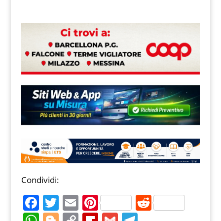
Condividi:
F
T
E
Pi
R
a
w
m
nt
e
W
Bl
C
Fl
G
T