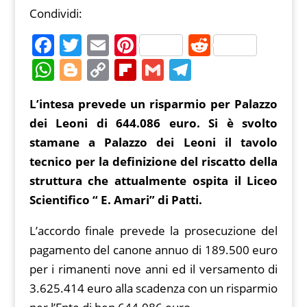
Condividi:
F
T
E
Pi
R
a
w
m
nt
e
W
Bl
C
Fl
G
T
c
itt
ai
er
d
h
o
o
ip
m
el
L’intesa prevede un risparmio per Palazzo
e
er
l
e
di
at
g
p
b
ai
e
dei Leoni di 644.086 euro. Si è svolto
b
st
t
s
g
y
o
l
gr
stamane a Palazzo dei Leoni il tavolo
o
A
er
Li
ar
a
tecnico per la definizione del riscatto della
o
p
n
d
m
struttura che attualmente ospita il Liceo
k
p
k
Scientifico “ E. Amari” di Patti.
L’accordo finale prevede la prosecuzione del
pagamento del canone annuo di 189.500 euro
per i rimanenti nove anni ed il versamento di
3.625.414 euro alla scadenza con un risparmio