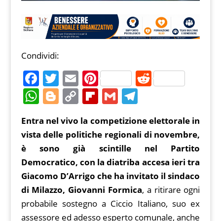
Condividi:
F
T
E
Pi
R
a
w
m
nt
e
W
Bl
C
Fl
G
T
c
itt
ai
er
d
h
o
o
ip
m
el
Entra nel vivo la competizione elettorale in
e
er
l
e
di
at
g
p
b
ai
e
vista delle politiche regionali di novembre,
b
st
t
s
g
y
o
l
gr
è sono già scintille nel Partito
o
A
er
Li
ar
a
Democratico, con la diatriba accesa ieri tra
o
p
n
d
m
Giacomo D’Arrigo che ha invitato il sindaco
k
p
k
di Milazzo, Giovanni Formica
, a ritirare ogni
probabile sostegno a Ciccio Italiano, suo ex
assessore ed adesso esperto comunale, anche