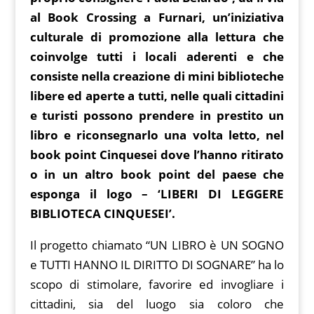
b
st
t
s
g
y
o
l
gr
al Book Crossing a Furnari, un’iniziativa
o
A
er
Li
ar
a
culturale di promozione alla lettura che
o
p
n
d
m
coinvolge tutti i locali aderenti e che
k
p
k
consiste nella creazione di mini biblioteche
libere ed aperte a tutti, nelle quali cittadini
e turisti possono prendere in prestito un
libro e riconsegnarlo una volta letto, nel
book point Cinquesei dove l’hanno ritirato
o in un altro book point del paese che
esponga il logo – ‘LIBERI DI LEGGERE
BIBLIOTECA CINQUESEI’.
Il progetto chiamato “UN LIBRO è UN SOGNO
e TUTTI HANNO IL DIRITTO DI SOGNARE” ha lo
scopo di stimolare, favorire ed invogliare i
cittadini, sia del luogo sia coloro che