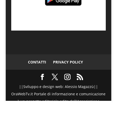
CONTATTI
PRIVACY POLICY
||Sviluppo e design web: Alessio Magazzù||
OraWebTv.it Portale di informazione e comunicazione
è un progetto editoriale edito dall'Associazione
Telematica di Promozione Sociale - Via Spinesante 4,
CAP 98051 - Barcellona PG (ME) - P.I./C.F. :