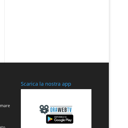
Scarica la nostra app
n mare
ato