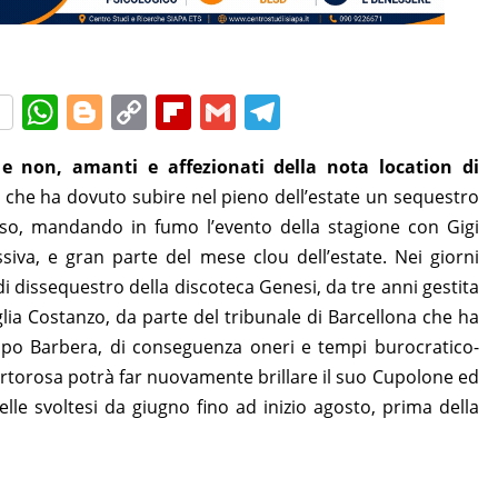
W
Bl
C
Fl
G
T
h
o
o
ip
m
el
 e non, amanti e affezionati della nota location di
at
g
p
b
ai
e
che ha dovuto subire nel pieno dell’estate un sequestro
s
g
y
o
l
gr
rso, mandando in fumo l’evento della stagione con Gigi
A
er
Li
ar
a
iva, e gran parte del mese clou dell’estate. Nei giorni
p
n
d
m
di dissequestro della discoteca Genesi, da tre anni gestita
p
k
glia Costanzo, da parte del tribunale di Barcellona che ha
ilippo Barbera, di conseguenza oneri e tempi burocratico-
Portorosa potrà far nuovamente brillare il suo Cupolone ed
lle svoltesi da giugno fino ad inizio agosto, prima della