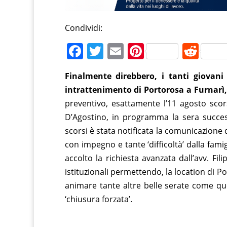
Condividi:
F
T
E
Pi
R
a
w
m
nt
e
Finalmente direbbero, i tanti giovani
c
itt
ai
er
d
intrattenimento di Portorosa a Furnarì,
e
er
l
e
di
preventivo, esattamente l’11 agosto sco
b
st
t
D’Agostino, in programma la sera success
o
scorsi è stata notificata la comunicazione 
o
con impegno e tante ‘difficoltà’ dalla fami
accolto la richiesta avanzata dall’avv. F
k
istituzionali permettendo, la location di 
animare tante altre belle serate come que
‘chiusura forzata’.