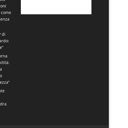
noni
a come
genza
P di
ardo:
e”
torna
ilità:
ta
o
rezza”
nte
adra