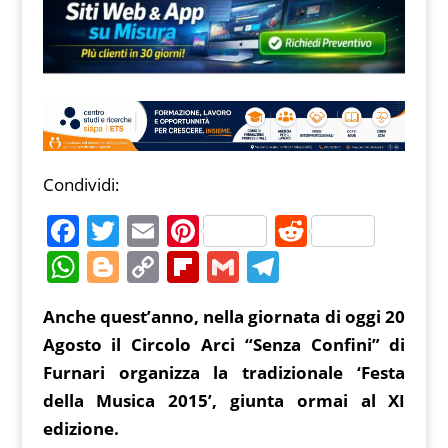
Condividi:
F
T
E
Pi
R
a
w
m
nt
e
W
Bl
C
Fl
G
T
c
itt
ai
er
d
h
o
o
ip
m
el
Anche quest’anno, nella giornata di oggi 20
e
er
l
e
di
at
g
p
b
ai
e
Agosto il Circolo Arci “Senza Confini” di
b
st
t
s
g
y
o
l
gr
Furnari organizza la tradizionale ‘Festa
o
A
er
Li
ar
a
della Musica 2015’, giunta ormai al XI
o
p
n
d
m
edizione.