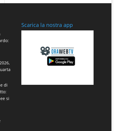
Scarica la nostra app
n
ardo:
2026,
quarta
e di
tto:
dee si
e