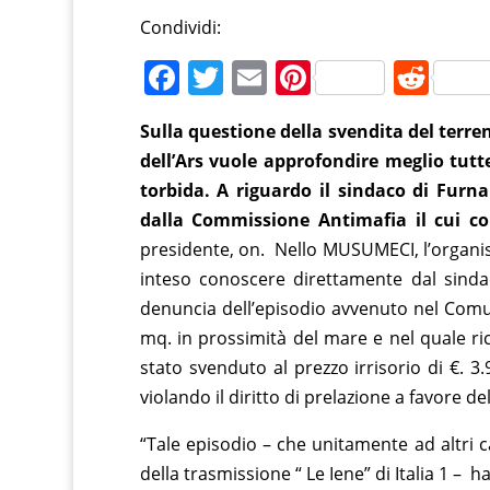
Condividi:
F
T
E
Pi
R
a
w
m
nt
e
Sulla questione della svendita del ter
c
itt
ai
er
d
dell’Ars vuole approfondire meglio tutt
e
er
l
e
di
torbida. A riguardo il sindaco di Furn
b
st
t
dalla Commissione Antimafia il cui co
o
presidente, on. Nello MUSUMECI, l’organis
o
inteso conoscere direttamente dal sindac
denuncia dell’episodio avvenuto nel Comu
k
mq. in prossimità del mare e nel quale r
stato svenduto al prezzo irrisorio di €. 3
violando il diritto di prelazione a favore del
“Tale episodio – che unitamente ad altri ca
della trasmissione “ Le Iene” di Italia 1 –