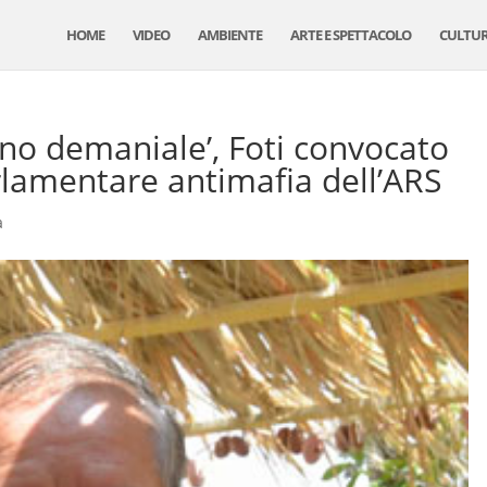
HOME
VIDEO
AMBIENTE
ARTE E SPETTACOLO
CULTU
eno demaniale’, Foti convocato
lamentare antimafia dell’ARS
a