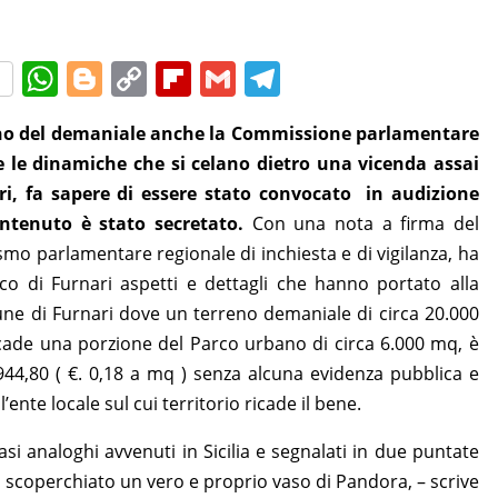
W
Bl
C
Fl
G
T
h
o
o
ip
m
el
reno del demaniale anche la Commissione parlamentare
at
g
p
b
ai
e
e le dinamiche che si celano dietro una vicenda assai
s
g
y
o
l
gr
ari, fa sapere di essere stato convocato in audizione
A
er
Li
ar
a
ntenuto è stato secretato.
Con una nota a firma del
p
n
d
m
mo parlamentare regionale di inchiesta e di vigilanza, ha
p
k
o di Furnari aspetti e dettagli che hanno portato alla
ne di Furnari dove un terreno demaniale di circa 20.000
icade una porzione del Parco urbano di circa 6.000 mq, è
.944,80 ( €. 0,18 a mq ) senza alcuna evidenza pubblica e
l’ente locale sul cui territorio ricade il bene.
si analoghi avvenuti in Sicilia e segnalati in due puntate
 ha scoperchiato un vero e proprio vaso di Pandora, – scrive