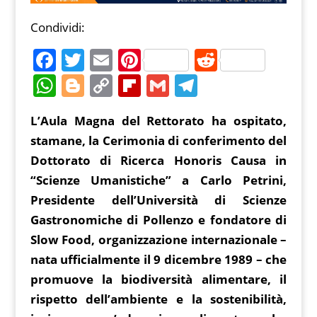
Condividi:
F
T
E
Pi
R
a
w
m
nt
e
W
Bl
C
Fl
G
T
c
itt
ai
er
d
h
o
o
ip
m
el
L’Aula Magna del Rettorato ha ospitato,
e
er
l
e
di
at
g
p
b
ai
e
stamane, la Cerimonia di conferimento del
b
st
t
s
g
y
o
l
gr
Dottorato di Ricerca Honoris Causa in
o
A
er
Li
ar
a
“Scienze Umanistiche” a Carlo Petrini,
o
p
n
d
m
Presidente dell’Università di Scienze
k
p
k
Gastronomiche di Pollenzo e fondatore di
Slow Food, organizzazione internazionale –
nata ufficialmente il 9 dicembre 1989 – che
promuove la biodiversità alimentare, il
rispetto dell’ambiente e la sostenibilità,