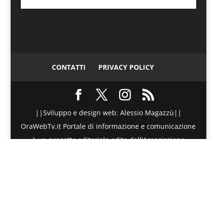
CONTATTI
PRIVACY POLICY
||Sviluppo e design web: Alessio Magazzù||
OraWebTv.it Portale di informazione e comunicazione
è un progetto editoriale edito dall'Associazione
Telematica di Promozione Sociale - Via Spinesante 4,
CAP 98051 - Barcellona PG (ME) - P.I./C.F. :
90018980830 - Testata giornalistica iscritta presso il
Tribunale di Barcellona P.G. (ME) al numero di
Registro Stampa 20/2015 dal 27 Maggio 2015