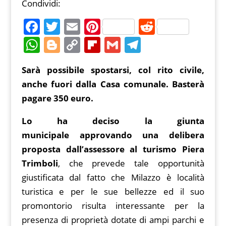
Condividi:
F
T
E
Pi
R
a
w
m
nt
e
W
Bl
C
Fl
G
T
c
itt
ai
er
d
h
o
o
ip
m
el
Sarà possibile spostarsi, col rito civile,
e
er
l
e
di
at
g
p
b
ai
e
anche fuori dalla Casa comunale. Basterà
b
st
t
s
g
y
o
l
gr
pagare 350 euro.
o
A
er
Li
ar
a
o
p
n
d
m
Lo ha deciso la giunta
k
municipale approvando una delibera
p
k
proposta dall’assessore al turismo Piera
Trimboli
, che prevede tale opportunità
giustificata dal fatto che Milazzo è località
turistica e per le sue bellezze ed il suo
promontorio risulta interessante per la
presenza di proprietà dotate di ampi parchi e