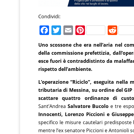
Condividi:
F
T
E
Pi
R
a
w
m
nt
e
Uno scossone che era nell’aria nel com
c
itt
ai
er
d
della commissione prefettizia, dall’op
e
er
l
e
di
esce fuori è contraddistinto da malaffar
b
st
t
rispetto dell’ambiente.
o
L’operazione “Riciclo”, eseguita nella 
o
tributaria di Messina, su ordine del GIP
k
scattare quattro ordinanze di custo
Sant’Andrea
Salvatore Bucolo
e tre espo
Innocenti, Lorenzo Piccioni e Giuseppe
specifico le misure cautelari predisposte
mentre l’ex senatore Piccioni e Antonioli s