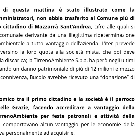
 di questa mattina è stato illustrato come la
mministratori, non abbia trasferito al Comune più di
o cittadino di Mazzarrà Sant’Andrea
, cifre alle quali si
comunale derivante da una illegittima rideterminazione
ambientale a tutto vantaggio dell’azienda. L’iter prevede
ti versino la loro quota alla società mista, che poi deve
 la discarica; la TirrenoAmbiente S.p.a. ha però negli ultimi
tando un danno patrimoniale di più di 12 milioni e mezzo
a connivenza, Bucolo avrebbe ricevuto una “donazione” di
omico tra il primo cittadino e la società è il parroco
elle Grazie, facendo accreditare a vantaggio della
IrrenoAmbiente per feste patronali e attività della
 comportavano alcun vantaggio per le economie della
a personalmente ad acquisirle.