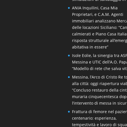
ANIA Inquilini, Casa Mia
Proprietari, e C.A.M. Agenti
immobiliari analizzano Merc
delle locazioni Siciliano: “Ca
calmierati e Piano Casa Itali
risposta strutturale all’emer
abitativa in essere”
Isole Eolie, la sinergia tra AS
Messina e UTIC dell’A.O. Pap
“Modello di rete che salva vit
Messina, l’Arco di Cristo Re 
alla città: oggi riapertura viab
“Concluso restauro della cin
muraria cinquecentesca dop
l’intervento di messa in sicu
Frattura di femore nel pazie
centenario: esperienza,
tempestività e lavoro di squ