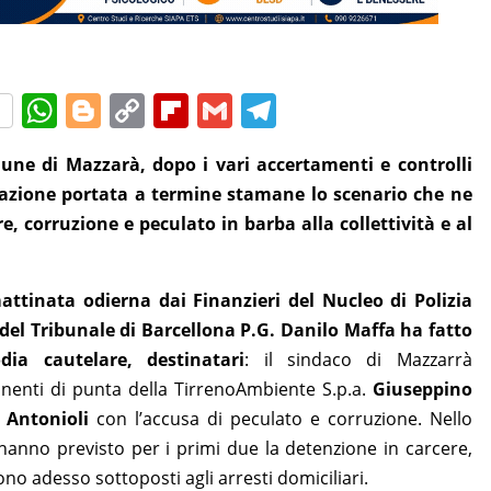
W
Bl
C
Fl
G
T
h
o
o
ip
m
el
une di Mazzarà, dopo i vari accertamenti e controlli
at
g
p
b
ai
e
erazione portata a termine stamane lo scenario che ne
s
g
y
o
l
gr
e, corruzione e peculato in barba alla collettività e al
A
er
Li
ar
a
p
n
d
m
mattinata odierna dai Finanzieri del Nucleo di Polizia
p
k
 del Tribunale di Barcellona P.G. Danilo Maffa ha fatto
dia cautelare, destinatari
: il sindaco di Mazzarrà
nenti di punta della TirrenoAmbiente S.p.a.
Giuseppino
 Antonioli
con l’accusa di peculato e corruzione. Nello
 hanno previsto per i primi due la detenzione in carcere,
ono adesso sottoposti agli arresti domiciliari.