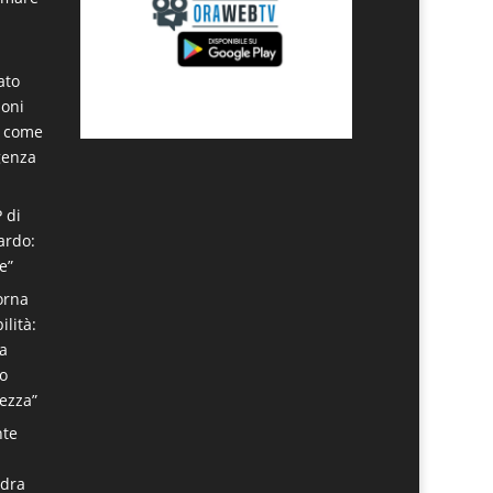
ato
noni
a come
genza
P di
ardo:
e”
torna
ilità:
ta
o
rezza”
nte
adra