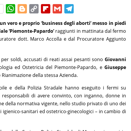
W
Bl
C
Fl
G
T
h
o
o
ip
m
el
un vero e proprio ‘business degli aborti’ messo in piedi
at
g
p
b
ai
e
dale ‘Piemonte-Papardo’
raggiunti in mattinata dal fermo
s
g
y
o
l
gr
uratore dott. Marco Accolla e dal Procuratore Aggiunto
A
er
Li
ar
a
p
n
d
m
e per soldi, accusati di reati assai pesanti sono
Giovanni
p
k
cologia ed Ostetricia del Piemonte-Papardo, e
Giuseppe
e Rianimazione della stessa Azienda.
bile e della Polizia Stradale hanno eseguito i fermi su
o responsabili di avere convinto, con inganno, donne in
one della normativa vigente, nello studio privato di uno dei
ti igienico-sanitari ed ostetrico-ginecologici – in cambio di