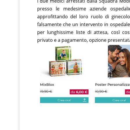
I due medici arrestati dalla Squadra Mobil
presso le medesime aziende ospedalie
approfittando del loro ruolo di ginecol
falsamente che un intervento in ospedale 
per lunghissime liste di attesa, così co
privato e a pagamento, opzione presentata