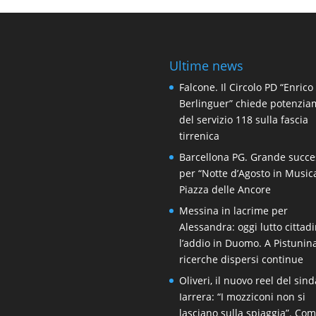
Ultime news
Falcone. Il Circolo PD “Enrico
Berlinguer” chiede potenzi
del servizio 118 sulla fascia
tirrenica
Barcellona PG. Grande succe
per “Notte d’Agosto in Music
Piazza delle Ancore
Messina in lacrime per
Alessandra: oggi lutto cittad
l’addio in Duomo. A Pistunin
ricerche dispersi continue
Oliveri, il nuovo reel del sin
Iarrera: “I mozziconi non si
lasciano sulla spiaggia”. Co