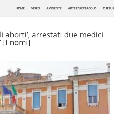
HOME
VIDEO
AMBIENTE
ARTE E SPETTACOLO
CULTU
i aborti’, arrestati due medici
 [I nomi]