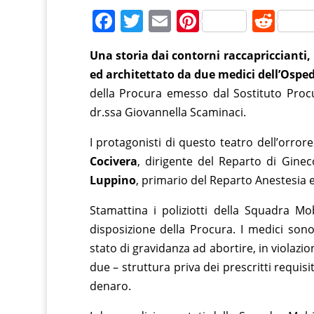
F
T
E
Pi
R
a
w
m
nt
e
Una storia dai contorni raccapriccianti, 
c
itt
ai
er
d
ed architettato da due medici dell’Ospe
e
er
l
e
di
della Procura emesso dal Sostituto Proc
b
st
t
dr.ssa Giovannella Scaminaci.
o
I protagonisti di questo teatro dell’orror
o
Cocivera
, dirigente del Reparto di Gine
k
Luppino
, primario del Reparto Anestesia 
Stamattina i poliziotti della Squadra Mo
disposizione della Procura. I medici son
stato di gravidanza ad abortire, in violazi
due – struttura priva dei prescritti requisi
denaro.