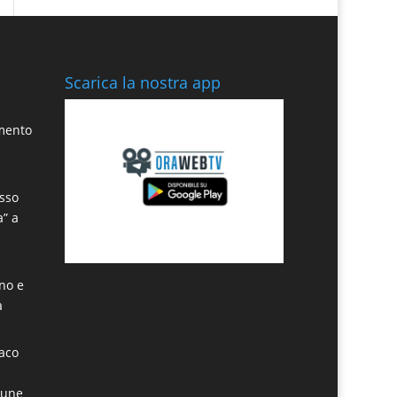
Scarica la nostra app
amento
sso
a” a
ino e
a
daco
mune