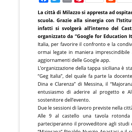
a
w
m
nt
e
La città di Milazzo si appresta ad ospit
c
itt
ai
er
d
scuola. Grazie alla sinergia con l’Isti
e
er
l
e
di
infatti si svolgerà all’interno del Cas
b
st
t
organizzato da “Google for Education It
o
Italia, per favorire il confronto e la cond
o
ormai legate in maniera imprescindibile al
aggiornamenti delle Google app.
k
L’organizzazione della tappa siciliana è sta
“Geg Italia”, del quale fa parte la docen
Dina e Clarenza” di Messina, il “Majora
entusiasmo di aderire al progetto e A
sostenitore dell’evento.
Due le sessioni di lavoro previste nella c
Alle 9 al castello una tavola rotonda
parteciperanno il provveditore agli studi d
“Majorana” Rinaldo Nunzio Anastasi e il c