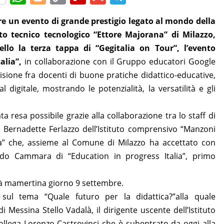
h
o
o
ip
m
el
are un evento di grande prestigio legato al mondo della
at
g
p
b
ai
e
tuto tecnico tecnologico “Ettore Majorana” di Milazzo,
s
g
y
o
l
gr
tello la terza tappa di “Gegitalia on Tour”, l’evento
A
er
Li
ar
a
alia”,
in collaborazione con il Gruppo educatori Google
p
n
d
m
ivisione fra docenti di buone pratiche didattico-educative,
p
k
 digitale, mostrando le potenzialità, la versatilità e gli
ta resa possibile grazie alla collaborazione tra lo staff di
te Bernadette Ferlazzo dell’Istituto comprensivo “Manzoni
na” che, assieme al Comune di Milazzo ha accettato con
ldo Cammara di “Education in progress Italia”, primo
ittà mamertina giorno 9 settembre.
 sul tema “Quale futuro per la didattica?”alla quale
i Messina Stello Vadalà, il dirigente uscente dell’Istituto
ollega Lorenzo Castrovinci che è subentrato da oggi alla