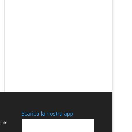
Scarica la nostra app
sile
: