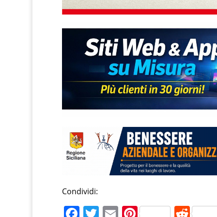
Condividi:
F
T
E
Pi
R