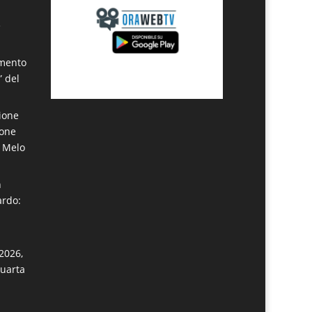
e
amento
” del
ione
ione
a Melo
n
ardo:
2026,
quarta